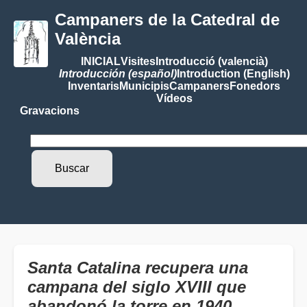
Campaners de la Catedral de
València
INICIAL
Visites
Introducció (valencià)
Introducción (español)
Introduction (English)
Inventaris
Municipis
Campaners
Fonedors
Vídeos
Gravacions
Santa Catalina recupera una
campana del siglo XVIII que
abandonó la torre en 1940