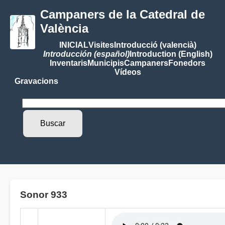
Campaners de la Catedral de
València
INICIAL
Visites
Introducció (valencià)
Introducción (español)
Introduction (English)
Inventaris
Municipis
Campaners
Fonedors
Vídeos
Gravacions
Sonor 933