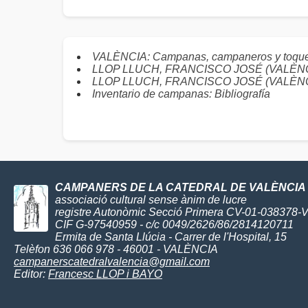
VALÈNCIA: Campanas, campaneros y toqu
LLOP LLUCH, FRANCISCO JOSÉ (VALÈNCIA) :
LLOP LLUCH, FRANCISCO JOSÉ (VALÈNCIA) 
Inventario de campanas: Bibliografía
CAMPANERS DE LA CATEDRAL DE VALÈNCIA
associació cultural sense ànim de lucre
registre Autonòmic Secció Primera CV-01-038378-
CIF G-97540959 - c/c 0049/2626/86/2814120711
Ermita de Santa Llúcia - Carrer de l'Hospital, 15
Telèfon 636 066 978 - 46001 - VALÈNCIA
campanerscatedralvalencia@gmail.com
Editor:
Francesc LLOP i BAYO