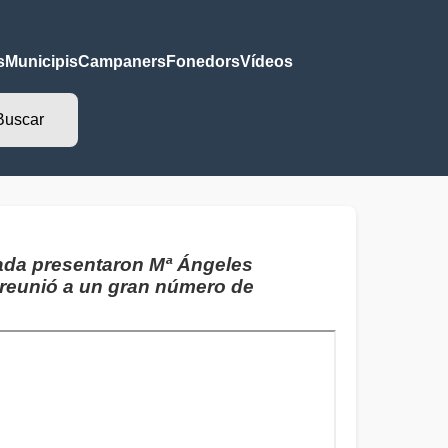
s
Municipis
Campaners
Fonedors
Vídeos
sada presentaron Mª Ángeles
reunió a un gran número de