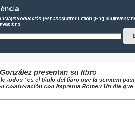
lència
encià)
Introducción (español)
Introduction (English)
Inventari
avacions
González presentan su libro
 todos" es el título del libro que la semana pa
en colaboración con Imprenta Romeu Un día que 