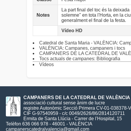
La part final del toc és la deixada
Notes
solemne" en tota l'Horta, en la c
generalment el final de la festa.
Vídeo HD
Catedral de Santa Maria - VALÈNCIA: Camp
VALÈNCIA: Campanes, campaners i tocs
CAMPANERS DE LA CATEDRAL DE VALÈNCIA (
Tocs actuals de campanes: Bibliografia
Vídeos
CAMPANERS DE LA CATEDRAL DE VALÈNCIA
associació cultural sense ànim de lucre
registre Autonòmic Secció Primera CV-01-038378-
CIF G-97540959 - c/c 0049/2626/86/2814120711
Ermita de Santa Llúcia - Carrer de l'Hospital, 15
Telèfon 636 066 978 - 46001 - VALÈNCIA
campanerscatedralvalencia@gmail.com