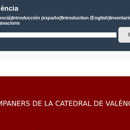
lència
encià)
Introducción (español)
Introduction (English)
Inventari
avacions