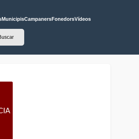
s
Municipis
Campaners
Fonedors
Vídeos