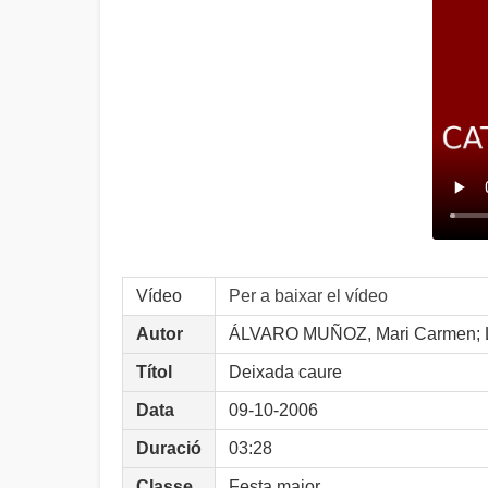
Vídeo
Per a baixar el vídeo
Autor
ÁLVARO MUÑOZ, Mari Carmen; L
Títol
Deixada caure
Data
09-10-2006
Duració
03:28
Classe
Festa major