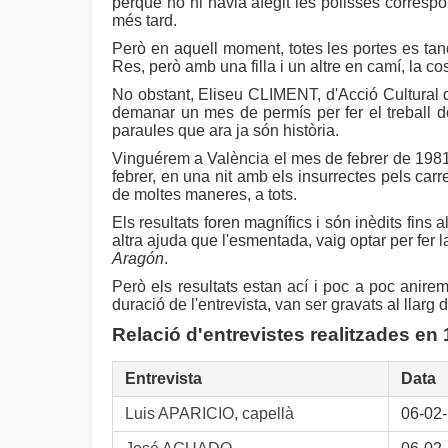
perquè no hi havia afegit les pòlisses correspo
més tard.
Però en aquell moment, totes les portes es tanc
Res, però amb una filla i un altre en camí, la c
No obstant, Eliseu CLIMENT, d'Acció Cultural d
demanar un mes de permís per fer el treball d
paraules que ara ja són història.
Vinguérem a València el mes de febrer de 1981, j
febrer, en una nit amb els insurrectes pels carr
de moltes maneres, a tots.
Els resultats foren magnífics i són inèdits fins
altra ajuda que l'esmentada, vaig optar per fer
Aragón
.
Però els resultats estan ací i poc a poc anirem
duració de l'entrevista, van ser gravats al llarg
Relació d'entrevistes realitzades en 
Entrevista
Data
Luis APARICIO, capellà
06-02