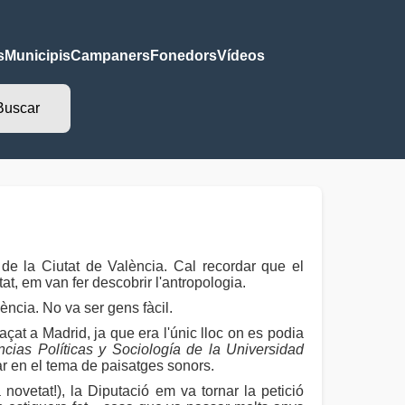
s
Municipis
Campaners
Fonedors
Vídeos
de la Ciutat de València. Cal recordar que el
at, em van fer descobrir l'antropologia.
lència. No va ser gens fàcil.
at a Madrid, ja que era l'únic lloc on es podia
cias Políticas y Sociología de la Universidad
ar en el tema de paisatges sonors.
novetat!), la Diputació em va tornar la petició