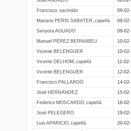
José AGUADO
06-02
Francisco, sacristán
09-02
Mariano PERIS SABATER, capellà
09-02
Senyora AGUADO
09-02
Manuel PÉREZ BERNABEU
10-02
Vicente BELENGUER
10-02
Vicente DELHOM, capellà
11-02
Vicente BELENGUER
12-02
Francisco PALLARDÓ
14-02
José HERNÁNDEZ
15-02
Federico MOSCARDÓ, capellà
16-02
José PELEGERO
19-02
Luis APARICIO, capellà
20-02