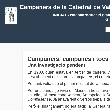
Campaners de la Catedral de Va
INICIAL
Visites
Introducció (val
Gr
Campaners, campanes i tocs d
Una investigació pendent
En 1980, quan estava en tercer de carrera, v
descobriment dels darrers campaners, el coneixem
Per tant, volia que el primer resultat de la meua
Per una banda, jo vivia en Madrid, i treballava
estudiar, al meu coneixement, Antropologia So
Complutense
. Ja anava fent diversos treballs 
Però el finançament no era fàcil: la Generalit