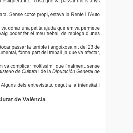
n estiguera fet... cosa que va passar molts anys
ara. Sense cotxe propi, estava la Renfe i l'Auto
em va donar una petita ajuda que em va permetre
aig poder fer el meu treball de replega d'unes
ocar passar la terrible i angoixosa nit del 23 de
umental, forma part del treball ja que va afectar,
e'm va complicar moltíssim i que finalment, sense
isterio de Cultura
i de la
Diputación General de
lguns dels entrevistats, degut a la intensitat i
Ciutat de València