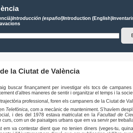
lència
encià)
Introducción (español)
Introduction (English)
Inventari
avacions
e la Ciutat de València
aig buscar finançament per investigar els tocs de campanes 
ent d'altres maneres de sentir i organitzar el temps i la societ
 trajectòria professional, foren els campaners de la Ciutat de Va
 en
Telefónica
, com a mecànic de manteniment. S'havíem desplaç
cial, i des del 1978 estava matriculat en la
Facultad de Cien
de curs, com un de paisatges urbans que em va servir per treball
at em va contestar dient que no tenien diners (veges-tu, quina 