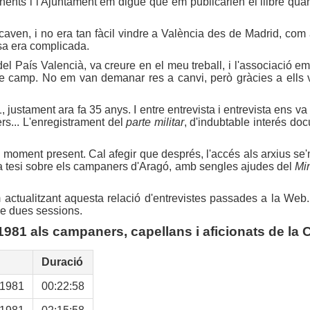
nents i l'Ajuntament em digué que em publicarien el llibre qua
aven, i no era tan fàcil vindre a València des de Madrid, com 
osa era complicada.
el País Valencià, va creure en el meu treball, i l'associació 
e camp. No em van demanar res a canvi, però gràcies a ells v
ustament ara fa 35 anys. I entre entrevista i entrevista ens va t
ers... L'enregistrament del
parte militar
, d'indubtable interés doc
 al moment present. Cal afegir que després, l'accés als arxius s
 la tesi sobre els campaners d'Aragó, amb sengles ajudes del
Min
 actualitzant aquesta relació d'entrevistes passades a la Web. A
 de dues sessions.
1981 als campaners, capellans i aficionats de la 
Duració
-1981
00:22:58