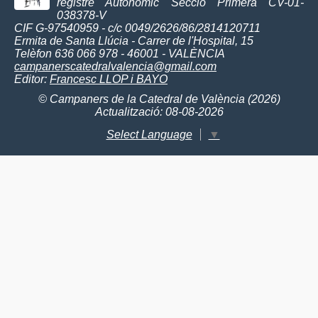
registre Autonòmic Secció Primera CV-01-
038378-V
CIF G-97540959 - c/c 0049/2626/86/2814120711
Ermita de Santa Llúcia - Carrer de l'Hospital, 15
Telèfon 636 066 978 - 46001 - VALÈNCIA
campanerscatedralvalencia@gmail.com
Editor:
Francesc LLOP i BAYO
© Campaners de la Catedral de València (2026)
Actualització: 08-08-2026
Select Language
▼