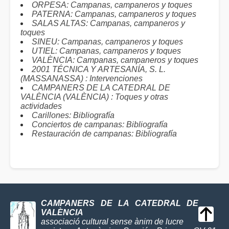
ORPESA: Campanas, campaneros y toques
PATERNA: Campanas, campaneros y toques
SALAS ALTAS: Campanas, campaneros y
toques
SINEU: Campanas, campaneros y toques
UTIEL: Campanas, campaneros y toques
VALÈNCIA: Campanas, campaneros y toques
2001 TÉCNICA Y ARTESANÍA, S. L.
(MASSANASSA) : Intervenciones
CAMPANERS DE LA CATEDRAL DE
VALÈNCIA (VALÈNCIA) : Toques y otras
actividades
Carillones: Bibliografía
Conciertos de campanas: Bibliografía
Restauración de campanas: Bibliografía
CAMPANERS DE LA CATEDRAL DE
VALÈNCIA
associació cultural sense ànim de lucre