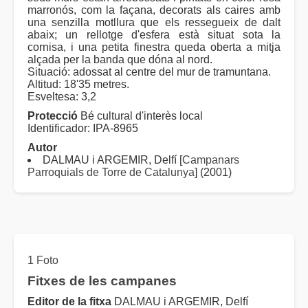
marronós, com la façana, decorats als caires amb
una senzilla motllura que els ressegueix de dalt
abaix; un rellotge d'esfera està situat sota la
cornisa, i una petita finestra queda oberta a mitja
alçada per la banda que dóna al nord.
Situació: adossat al centre del mur de tramuntana.
Altitud: 18'35 metres.
Esveltesa: 3,2
Protecció
Bé cultural d'interès local
Identificador: IPA-8965
Autor
DALMAU i ARGEMIR, Delfí [
Campanars
Parroquials de Torre de Catalunya
] (2001)
1 Foto
Fitxes de les campanes
Editor de la fitxa
DALMAU i ARGEMIR, Delfí