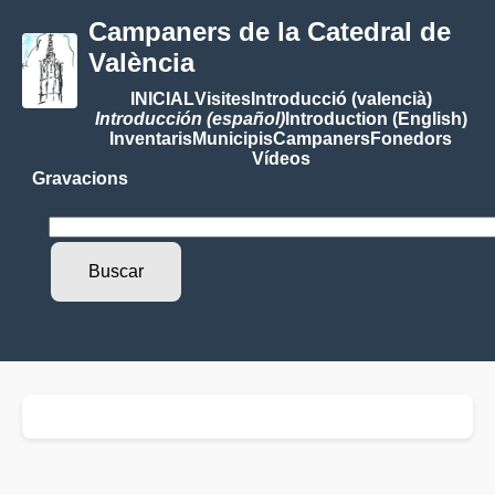
Campaners de la Catedral de
València
INICIAL
Visites
Introducció (valencià)
Introducción (español)
Introduction (English)
Inventaris
Municipis
Campaners
Fonedors
Vídeos
Gravacions