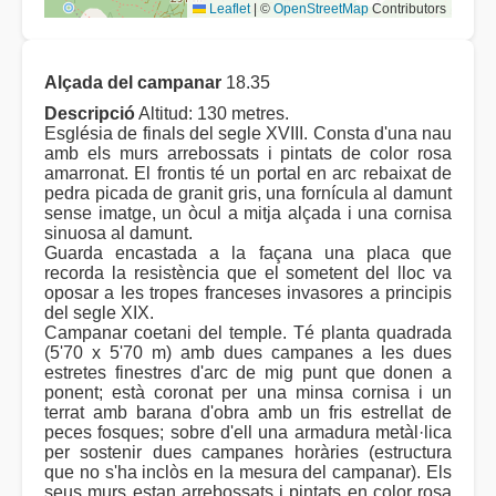
Leaflet
|
©
OpenStreetMap
Contributors
Alçada del campanar
18.35
Descripció
Altitud: 130 metres.
Església de finals del segle XVIII. Consta d'una nau
amb els murs arrebossats i pintats de color rosa
amarronat. El frontis té un portal en arc rebaixat de
pedra picada de granit gris, una fornícula al damunt
sense imatge, un òcul a mitja alçada i una cornisa
sinuosa al damunt.
Guarda encastada a la façana una placa que
recorda la resistència que el sometent del lloc va
oposar a les tropes franceses invasores a principis
del segle XIX.
Campanar coetani del temple. Té planta quadrada
(5'70 x 5'70 m) amb dues campanes a les dues
estretes finestres d'arc de mig punt que donen a
ponent; està coronat per una minsa cornisa i un
terrat amb barana d'obra amb un fris estrellat de
peces fosques; sobre d'ell una armadura metàl·lica
per sostenir dues campanes horàries (estructura
que no s'ha inclòs en la mesura del campanar). Els
seus murs estan arrebossats i pintats en color rosa