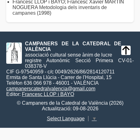
Francesc LLOP i BAYO; Francesc Xavier MARTÍN
NOGUERA
Metodologia dels inventaris de
campanes
(1998)
CAMPANERS DE LA CATEDRAL DE
VALÈNCIA
associació cultural sense ànim de lucre
registre Autonòmic Secció Primera CV-01-
038378-V
CIF G-97540959 - c/c 0049/2626/86/2814120711
Ermita de Santa Llúcia - Carrer de l'Hospital, 15
Telèfon 636 066 978 - 46001 - VALÈNCIA
campanerscatedralvalencia@gmail.com
Editor:
Francesc LLOP i BAYO
© Campaners de la Catedral de València (2026)
Actualització: 09-08-2026
Select Language
▼