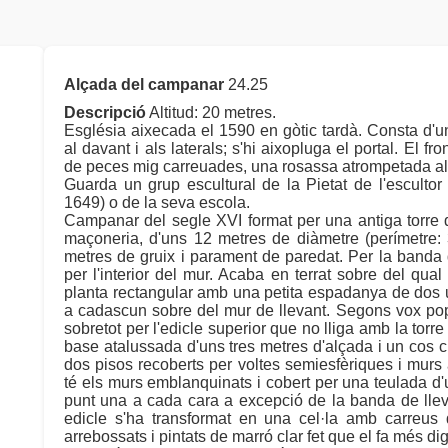
Alçada del campanar
24.25
Descripció
Altitud: 20 metres.
Església aixecada el 1590 en gòtic tardà. Consta d'
al davant i als laterals; s'hi aixopluga el portal. El
de peces mig carreuades, una rosassa atrompetada al 
Guarda un grup escultural de la Pietat de l'esculto
1649) o de la seva escola.
Campanar del segle XVI format per una antiga torre 
maçoneria, d'uns 12 metres de diàmetre (perímetre
metres de gruix i parament de paredat. Per la banda 
per l'interior del mur. Acaba en terrat sobre del qua
planta rectangular amb una petita espadanya de dos 
a cadascun sobre del mur de llevant. Segons vox popu
sobretot per l'edicle superior que no lliga amb la torre 
base atalussada d'uns tres metres d'alçada i un cos cilí
dos pisos recoberts per voltes semiesfèriques i murs
té els murs emblanquinats i cobert per una teulada d'u
punt una a cada cara a excepció de la banda de llev
edicle s'ha transformat en una cel·la amb carreus
arrebossats i pintats de marró clar fet que el fa més dig