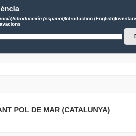
lència
encià)
Introducción (español)
Introduction (English)
Inventari
avacions
 SANT POL DE MAR (CATALUNYA)