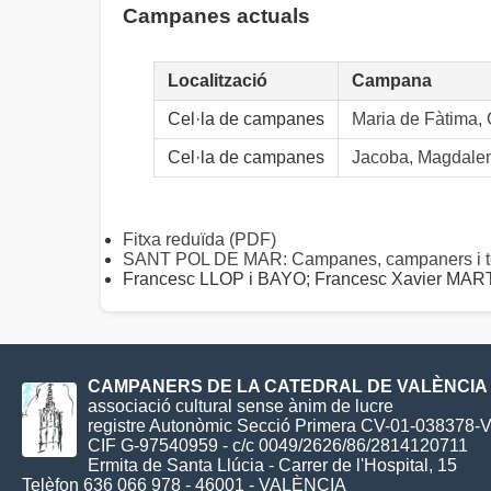
Campanes actuals
Localització
Campana
Cel·la de campanes
Maria de Fàtima, 
Cel·la de campanes
Jacoba, Magdalena
Fitxa reduïda (PDF)
SANT POL DE MAR: Campanes, campaners i t
Francesc LLOP i BAYO; Francesc Xavier M
CAMPANERS DE LA CATEDRAL DE VALÈNCIA
associació cultural sense ànim de lucre
registre Autonòmic Secció Primera CV-01-038378-
CIF G-97540959 - c/c 0049/2626/86/2814120711
Ermita de Santa Llúcia - Carrer de l'Hospital, 15
Telèfon 636 066 978 - 46001 - VALÈNCIA