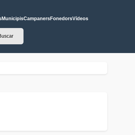
s
Municipis
Campaners
Fonedors
Vídeos