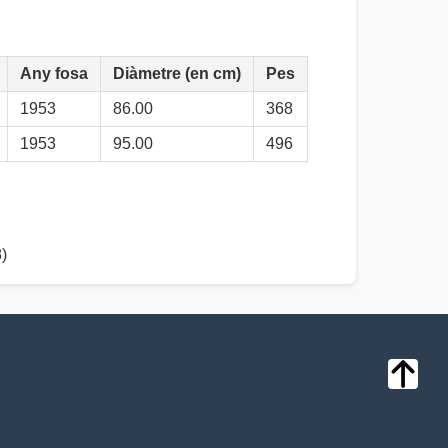
Any fosa
Diàmetre (en cm)
Pes
1953
86.00
368
1953
95.00
496
)