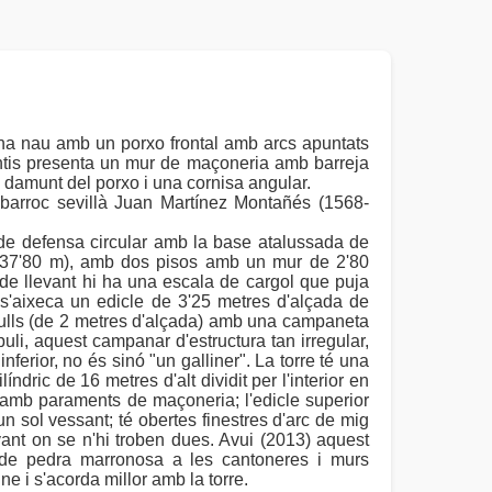
una nau amb un porxo frontal amb arcs apuntats
 frontis presenta un mur de maçoneria amb barreja
damunt del porxo i una cornisa angular.
r barroc sevillà Juan Martínez Montañés (1568-
de defensa circular amb la base atalussada de
: 37'80 m), amb dos pisos amb un mur de 2'80
de llevant hi ha una escala de cargol que puja
l s'aixeca un edicle de 3'25 metres d'alçada de
ulls (de 2 metres d'alçada) amb una campaneta
li, aquest campanar d'estructura tan irregular,
inferior, no és sinó "un galliner". La torre té una
ndric de 16 metres d'alt dividit per l'interior en
 amb paraments de maçoneria; l'edicle superior
n sol vessant; té obertes finestres d'arc de mig
ant on se n'hi troben dues. Avui (2013) aquest
 de pedra marronosa a les cantoneres i murs
ne i s'acorda millor amb la torre.