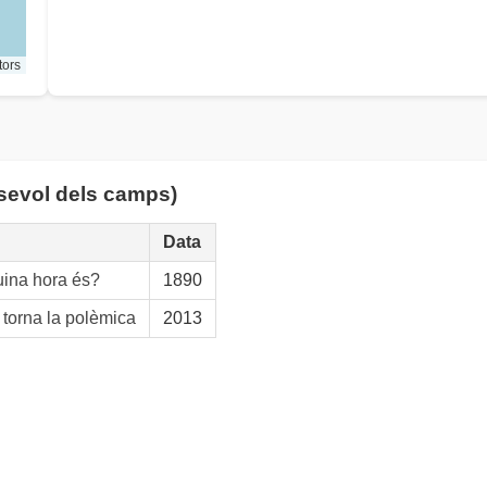
tors
lsevol dels camps)
Data
uina hora és?
1890
torna la polèmica
2013