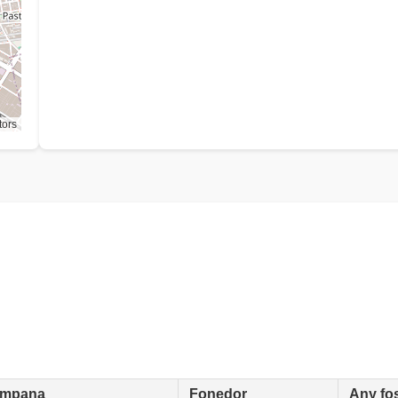
tors
mpana
Fonedor
Any fo