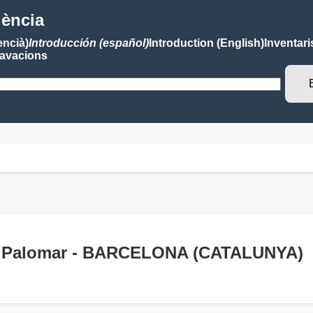
lència
encià)
Introducción (español)
Introduction (English)
Inventari
avacions
de Palomar - BARCELONA (CATALUNYA)