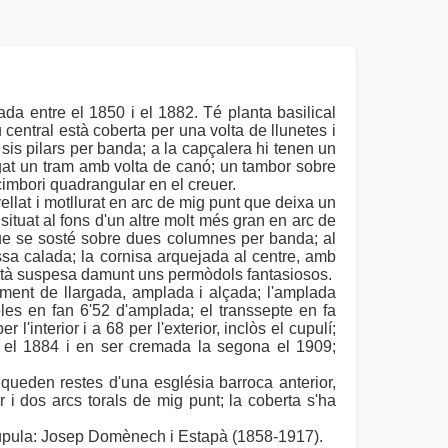
cada entre el 1850 i el 1882. Té planta basilical
 central està coberta per una volta de llunetes i
sis pilars per banda; a la capçalera hi tenen un
ngat un tram amb volta de canó; un tambor sobre
imbori quadrangular en el creuer.
vellat i motllurat en arc de mig punt que deixa un
situat al fons d'un altre molt més gran en arc de
 que se sosté sobre dues columnes per banda; al
assa calada; la cornisa arquejada al centre, amb
 està suspesa damunt uns permòdols fantasiosos.
ment de llargada, amplada i alçada; l'amplada
soles en fan 6'52 d'amplada; el transsepte en fa
l'interior i a 68 per l'exterior, inclòs el cupulí;
a el 1884 i en ser cremada la segona el 1909;
, queden restes d'una església barroca anterior,
r i dos arcs torals de mig punt; la coberta s'ha
 cúpula: Josep Domènech i Estapà (1858-1917).