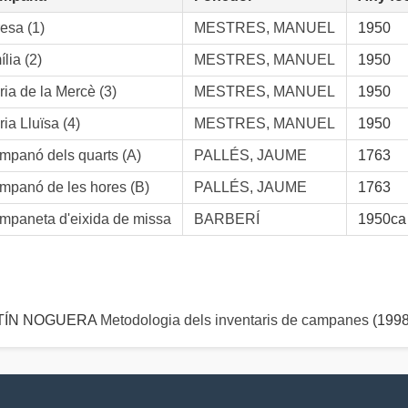
esa (1)
MESTRES, MANUEL
1950
lia (2)
MESTRES, MANUEL
1950
ia de la Mercè (3)
MESTRES, MANUEL
1950
ia Lluïsa (4)
MESTRES, MANUEL
1950
mpanó dels quarts (A)
PALLÉS, JAUME
1763
mpanó de les hores (B)
PALLÉS, JAUME
1763
mpaneta d'eixida de missa
BARBERÍ
1950ca
ARTÍN NOGUERA
Metodologia dels inventaris de campanes
(1998