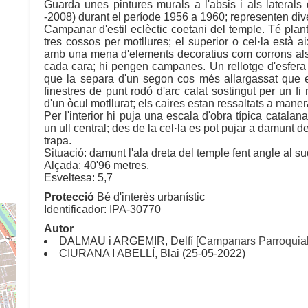
Guarda unes pintures murals a l'absis i als latera
-2008) durant el període 1956 a 1960; representen dive
Campanar d'estil eclèctic coetani del temple. Té plant
tres cossos per motllures; el superior o cel·la està 
amb una mena d'elements decoratius com corrons als a
cada cara; hi pengen campanes. Un rellotge d'esfera si
que la separa d'un segon cos més allargassat que el
finestres de punt rodó d'arc calat sostingut per un fi
d'un òcul motllurat; els caires estan ressaltats a man
Per l'interior hi puja una escala d'obra típica catala
un ull central; des de la cel·la es pot pujar a damunt d
trapa.
Situació: damunt l'ala dreta del temple fent angle al su
Alçada: 40'96 metres.
Esveltesa: 5,7
Protecció
Bé d'interès urbanístic
Identificador: IPA-30770
Autor
DALMAU i ARGEMIR, Delfí [
Campanars Parroquial
CIURANA I ABELLÍ, Blai (25-05-2022)