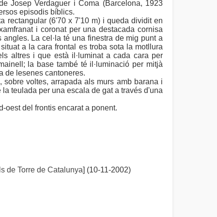
ls de Josep Verdaguer i Coma (Barcelona, 1923
rsos episodis bíblics.
a rectangular (6'70 x 7'10 m) i queda dividit en
aixamfranat i coronat per una destacada cornisa
ngles. La cel·la té una finestra de mig punt a
tuat a la cara frontal es troba sota la motllura
s altres i que està il·luminat a cada cara per
 mainell; la base també té il·luminació per mitjà
era de lesenes cantoneres.
na, sobre voltes, arrapada als murs amb barana i
e la teulada per una escala de gat a través d'una
d-oest del frontis encarat a ponent.
s de Torre de Catalunya
] (10-11-2002)