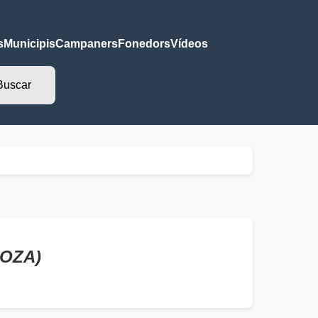
s
Municipis
Campaners
Fonedors
Vídeos
GOZA)