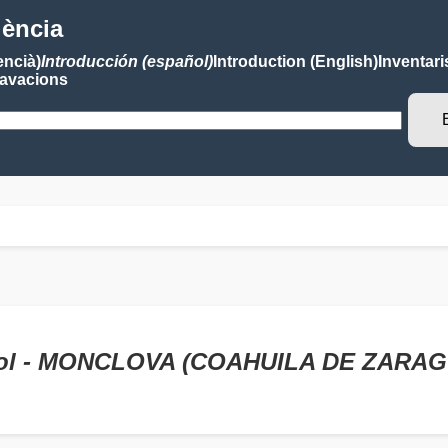
lència
encià)
Introducción (español)
Introduction (English)
Inventari
avacions
stol - MONCLOVA (COAHUILA DE ZARA