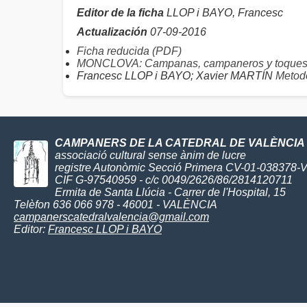
Editor de la ficha
LLOP i BAYO, Francesc
Actualización
07-09-2016
Ficha reducida (PDF)
MONCLOVA: Campanas, campaneros y toque
Francesc LLOP i BAYO; Xavier MARTÍN
Metodo
CAMPANERS DE LA CATEDRAL DE VALÈNCIA
associació cultural sense ànim de lucre
registre Autonòmic Secció Primera CV-01-038378-
CIF G-97540959 - c/c 0049/2626/86/2814120711
Ermita de Santa Llúcia - Carrer de l'Hospital, 15
Telèfon 636 066 978 - 46001 - VALÈNCIA
campanerscatedralvalencia@gmail.com
Editor:
Francesc LLOP i BAYO