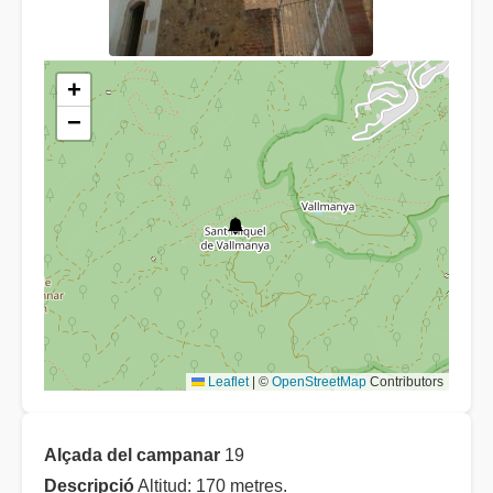
+
−
Leaflet
|
©
OpenStreetMap
Contributors
Alçada del campanar
19
Descripció
Altitud: 170 metres.