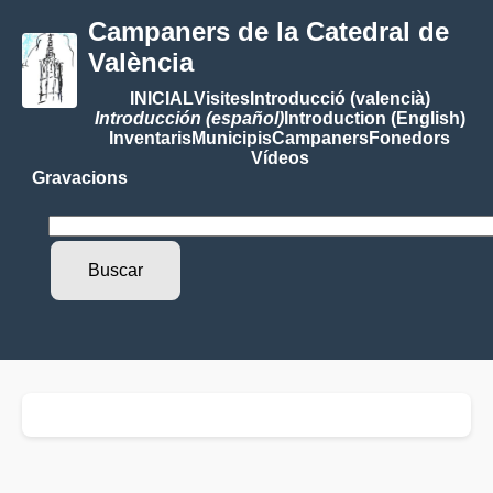
Campaners de la Catedral de
València
INICIAL
Visites
Introducció (valencià)
Introducción (español)
Introduction (English)
Inventaris
Municipis
Campaners
Fonedors
Vídeos
Gravacions