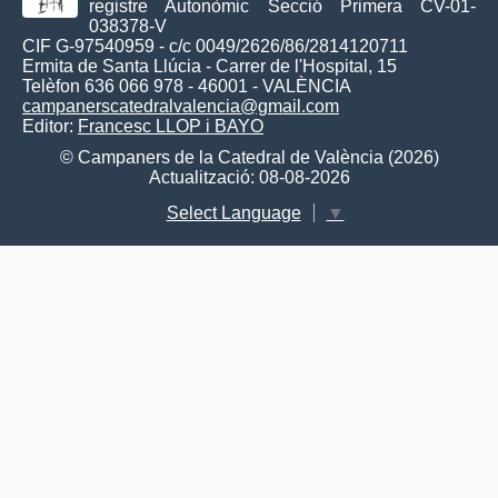
registre Autonòmic Secció Primera CV-01-
038378-V
CIF G-97540959 - c/c 0049/2626/86/2814120711
Ermita de Santa Llúcia - Carrer de l'Hospital, 15
Telèfon 636 066 978 - 46001 - VALÈNCIA
campanerscatedralvalencia@gmail.com
Editor:
Francesc LLOP i BAYO
© Campaners de la Catedral de València (2026)
Actualització: 08-08-2026
Select Language
▼