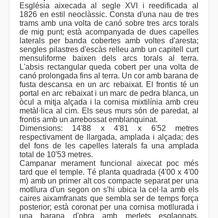
Església aixecada al segle XVI i reedificada al
1826 en estil neoclàssic. Consta d'una nau de tres
trams amb una volta de canó sobre tres arcs torals
de mig punt; està acompanyada de dues capelles
laterals per banda cobertes amb voltes d'aresta;
sengles pilastres d'escàs relleu amb un capitell curt
mensuliforme baixen dels arcs torals al terra.
L'absis rectangular queda cobert per una volta de
canó prolongada fins al terra. Un cor amb barana de
fusta descansa en un arc rebaixat. El frontis té un
portal en arc rebaixat i un marc de pedra blanca, un
òcul a mitja alçada i la cornisa mixtilínia amb creu
metàl·lica al cim. Els seus murs són de paredat, al
frontis amb un arrebossat emblanquinat.
Dimensions: 14'88 x 4'81 x 6'52 metres
respectivament de llargada, amplada i alçada; des
del fons de les capelles laterals fa una amplada
total de 10'53 metres.
Campanar merament funcional aixecat poc més
tard que el temple. Té planta quadrada (4'00 x 4'00
m) amb un primer alt cos compacte separat per una
motllura d'un segon on s'hi ubica la cel·la amb els
caires aixamfranats que sembla ser de temps força
posterior; està coronat per una cornisa motllurada i
una barana d'obra amb merlets esglaonats,