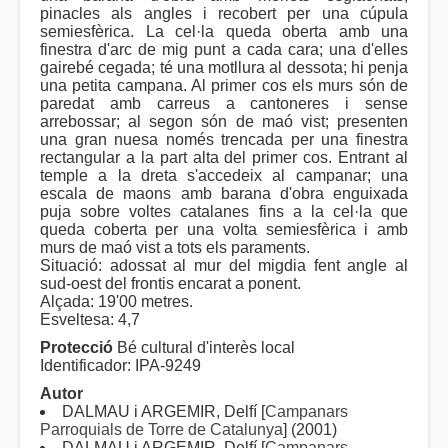
pinacles als angles i recobert per una cúpula
semiesfèrica. La cel·la queda oberta amb una
finestra d'arc de mig punt a cada cara; una d'elles
gairebé cegada; té una motllura al dessota; hi penja
una petita campana. Al primer cos els murs són de
paredat amb carreus a cantoneres i sense
arrebossar; al segon són de maó vist; presenten
una gran nuesa només trencada per una finestra
rectangular a la part alta del primer cos. Entrant al
temple a la dreta s'accedeix al campanar; una
escala de maons amb barana d'obra enguixada
puja sobre voltes catalanes fins a la cel·la que
queda coberta per una volta semiesfèrica i amb
murs de maó vist a tots els paraments.
Situació: adossat al mur del migdia fent angle al
sud-oest del frontis encarat a ponent.
Alçada: 19'00 metres.
Esveltesa: 4,7
Protecció
Bé cultural d'interès local
Identificador: IPA-9249
Autor
DALMAU i ARGEMIR, Delfí [
Campanars
Parroquials de Torre de Catalunya
] (2001)
DALMAU i ARGEMIR, Delfí [
Campanars