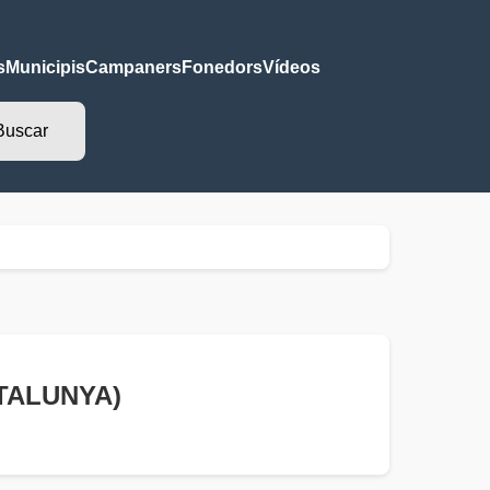
s
Municipis
Campaners
Fonedors
Vídeos
ATALUNYA)