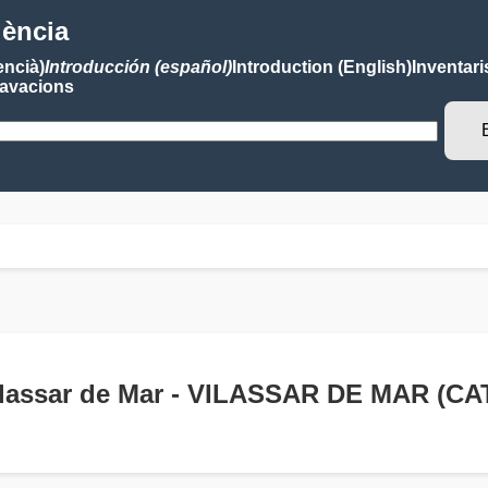
lència
encià)
Introducción (español)
Introduction (English)
Inventari
avacions
Vilassar de Mar - VILASSAR DE MAR (C