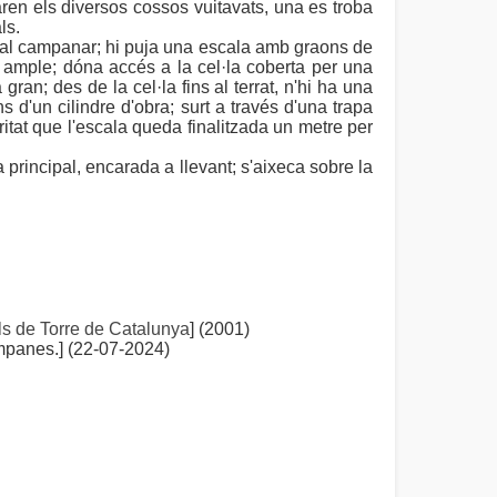
paren els diversos cossos vuitavats, una es troba
ls.
ra al campanar; hi puja una escala amb graons de
l ample; dóna accés a la cel·la coberta per una
ran; des de la cel·la fins al terrat, n'hi ha una
ns d'un cilindre d'obra; surt a través d'una trapa
ritat que l'escala queda finalitzada un metre per
 principal, encarada a llevant; s'aixeca sobre la
s de Torre de Catalunya
] (2001)
panes.] (22-07-2024)