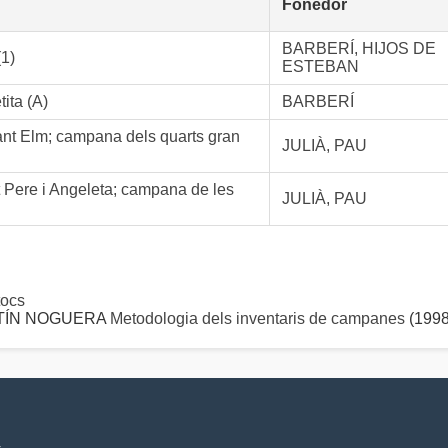
Fonedor
BARBERÍ, HIJOS DE
(1)
ESTEBAN
ita (A)
BARBERÍ
ant Elm; campana dels quarts gran
JULIÀ, PAU
t Pere i Angeleta; campana de les
JULIÀ, PAU
ocs
ARTÍN NOGUERA
Metodologia dels inventaris de campanes
(1998