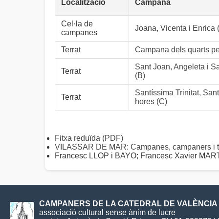
Localització
Campana
Cel·la de
Joana, Vicenta i Enrica 
campanes
Terrat
Campana dels quarts pet
Sant Joan, Angeleta i S
Terrat
(B)
Santíssima Trinitat, San
Terrat
hores (C)
Fitxa reduïda (PDF)
VILASSAR DE MAR: Campanes, campaners i t
Francesc LLOP i BAYO; Francesc Xavier M
CAMPANERS DE LA CATEDRAL DE VALÈNCIA
associació cultural sense ànim de lucre