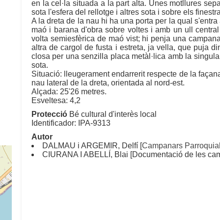
en la cel·la situada a la part alta. Unes motllures se
sota l'esfera del rellotge i altres sota i sobre els finestra
A la dreta de la nau hi ha una porta per la qual s'ent
maó i barana d'obra sobre voltes i amb un ull centra
volta semiesfèrica de maó vist; hi penja una campana g
altra de cargol de fusta i estreta, ja vella, que puja di
closa per una senzilla placa metàl·lica amb la singula
sota.
Situació: lleugerament endarrerit respecte de la façana
nau lateral de la dreta, orientada al nord-est.
Alçada: 25'26 metres.
Esveltesa: 4,2
Protecció
Bé cultural d'interès local
Identificador: IPA-9313
Autor
DALMAU i ARGEMIR, Delfí [
Campanars Parroquial
CIURANA I ABELLÍ, Blai [Documentació de les cam