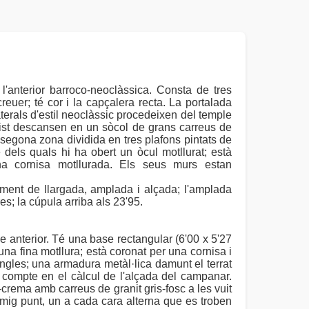
'anterior barroco-neoclàssica. Consta de tres
reuer; té cor i la capçalera recta. La portalada
aterals d'estil neoclàssic procedeixen del temple
vist descansen en un sòcol de grans carreus de
 segona zona dividida en tres plafons pintats de
 dels quals hi ha obert un òcul motllurat; està
na cornisa motllurada. Els seus murs estan
ment de llargada, amplada i alçada; l'amplada
es; la cúpula arriba als 23'95.
anterior. Té una base rectangular (6'00 x 5'27
na fina motllura; està coronat per una cornisa i
ngles; una armadura metàl·lica damunt el terrat
compte en el càlcul de l'alçada del campanar.
-crema amb carreus de granit gris-fosc a les vuit
e mig punt, un a cada cara alterna que es troben