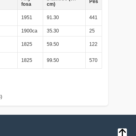
Pes
fosa
cm)
1951
91.30
441
1900ca
35.30
25
1825
59.50
122
1825
99.50
570
)