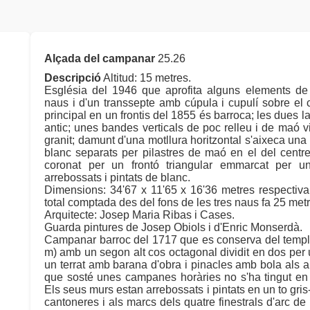
Alçada del campanar
25.26
Descripció
Altitud: 15 metres.
Església del 1946 que aprofita alguns elements de l
naus i d'un transsepte amb cúpula i cupulí sobre el c
principal en un frontis del 1855 és barroca; les dues l
antic; unes bandes verticals de poc relleu i de maó 
granit; damunt d'una motllura horitzontal s'aixeca una
blanc separats per pilastres de maó en el del centre
coronat per un frontó triangular emmarcat per u
arrebossats i pintats de blanc.
Dimensions: 34'67 x 11'65 x 16'36 metres respectiva
total comptada des del fons de les tres naus fa 25 metr
Arquitecte: Josep Maria Ribas i Cases.
Guarda pintures de Josep Obiols i d'Enric Monserdà.
Campanar barroc del 1717 que es conserva del temple 
m) amb un segon alt cos octagonal dividit en dos per u
un terrat amb barana d'obra i pinacles amb bola als a
que sosté unes campanes horàries no s'ha tingut en 
Els seus murs estan arrebossats i pintats en un to gris
cantoneres i als marcs dels quatre finestrals d'arc d