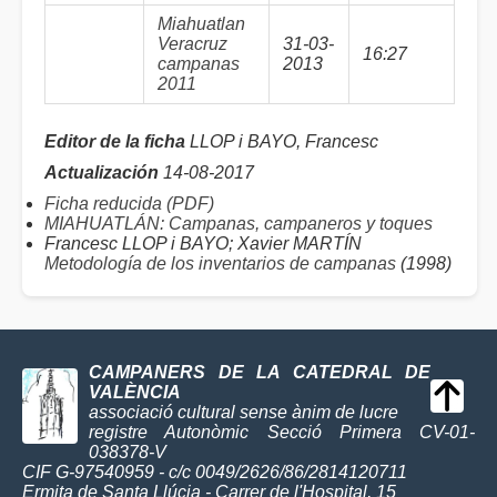
Miahuatlan
Veracruz
31-03-
16:27
campanas
2013
2011
Editor de la ficha
LLOP i BAYO, Francesc
Actualización
14-08-2017
Ficha reducida (PDF)
MIAHUATLÁN: Campanas, campaneros y toques
Francesc LLOP i BAYO; Xavier MARTÍN
Metodología de los inventarios de campanas
(1998)
CAMPANERS DE LA CATEDRAL DE
VALÈNCIA
associació cultural sense ànim de lucre
registre Autonòmic Secció Primera CV-01-
038378-V
CIF G-97540959 - c/c 0049/2626/86/2814120711
Ermita de Santa Llúcia - Carrer de l'Hospital, 15