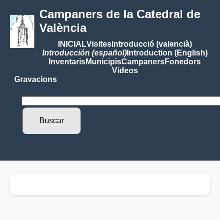
Campaners de la Catedral de
València
INICIAL
Visites
Introducció (valencià)
Introducción (español)
Introduction (English)
Inventaris
Municipis
Campaners
Fonedors
Vídeos
Gravacions