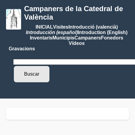
Campaners de la Catedral de
València
INICIAL
Visites
Introducció (valencià)
Introducción (español)
Introduction (English)
Inventaris
Municipis
Campaners
Fonedors
Vídeos
Gravacions