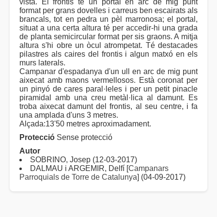
vista. El frontis té un portal en arc de mig punt
format per grans dovelles i carreus ben escairats als
brancals, tot en pedra un pèl marronosa; el portal,
situat a una certa altura té per accedir-hi una grada
de planta semicircular format per sis graons. A mitja
altura s'hi obre un òcul atrompetat. Té destacades
pilastres als caires del frontis i algun matxó en els
murs laterals.
Campanar d'espadanya d'un ull en arc de mig punt
aixecat amb maons vermellosos. Està coronat per
un pinyó de cares paral·leles i per un petit pinacle
piramidal amb una creu metàl·lica al damunt. Es
troba aixecat damunt del frontis, al seu centre, i fa
una amplada d'uns 3 metres.
Alçada:13'50 metres aproximadament.
Protecció
Sense protecció
Autor
SOBRINO, Josep (12-03-2017)
DALMAU i ARGEMIR, Delfí [
Campanars
Parroquials de Torre de Catalunya
] (04-09-2017)