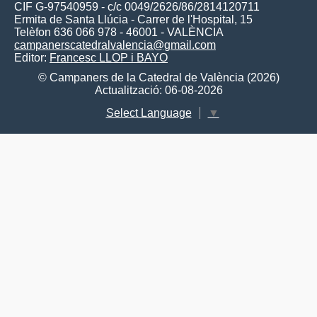
CIF G-97540959 - c/c 0049/2626/86/2814120711
Ermita de Santa Llúcia - Carrer de l'Hospital, 15
Telèfon 636 066 978 - 46001 - VALÈNCIA
campanerscatedralvalencia@gmail.com
Editor:
Francesc LLOP i BAYO
© Campaners de la Catedral de València (2026)
Actualització: 06-08-2026
Select Language
▼