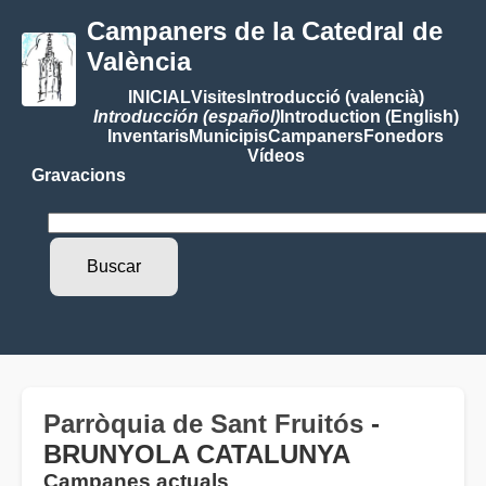
Campaners de la Catedral de
València
INICIAL
Visites
Introducció (valencià)
Introducción (español)
Introduction (English)
Inventaris
Municipis
Campaners
Fonedors
Vídeos
Gravacions
Parròquia de Sant Fruitós
-
BRUNYOLA CATALUNYA
Campanes actuals