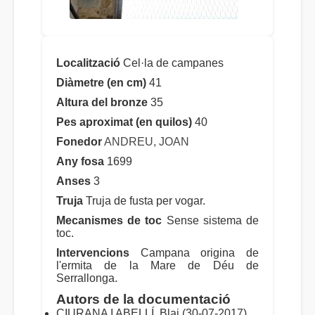
Localització
Cel·la de campanes
Diàmetre (en cm)
41
Altura del bronze
35
Pes aproximat (en quilos)
40
Fonedor
ANDREU, JOAN
Any fosa
1699
Anses
3
Truja
Truja de fusta per vogar.
Mecanismes de toc
Sense sistema de
toc.
Intervencions
Campana origina de
l'ermita de la Mare de Déu de
Serrallonga.
Autors de la documentació
CIURANA I ABELLÍ, Blai (30-07-2017)