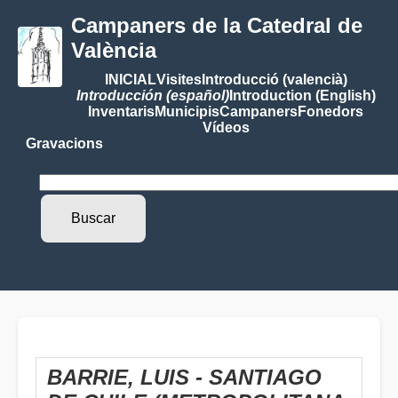
Campaners de la Catedral de
València
INICIAL
Visites
Introducció (valencià)
Introducción (español)
Introduction (English)
Inventaris
Municipis
Campaners
Fonedors
Vídeos
Gravacions
BARRIE, LUIS - SANTIAGO