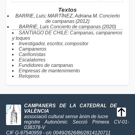
Textos
BARRIE, Luis; MARTÍNEZ, Adriana M.
Concierto
de campanas
(2012)
BARRIE, Luis
Concierto de campanas
(2020)
SANTIAGO DE CHILE: Campanas, campaneros
y toques
Investigador, escritor, compositor
Campaneros
Carillonistas
Escalatorres
Fundidores de campanas
Empresas de mantenimiento
Relojeros
CAMPANERS DE LA CATEDRAL DE
VALÈNCIA
associació cultural sense ànim de lucre
registre Autonòmic Secció Primera CV-01-
038378-V
CIF G-97540959 - c/c 0049/2626/86/2814120711