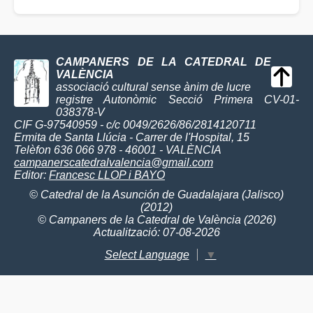
CAMPANERS DE LA CATEDRAL DE
VALÈNCIA
associació cultural sense ànim de lucre
registre Autonòmic Secció Primera CV-01-
038378-V
CIF G-97540959 - c/c 0049/2626/86/2814120711
Ermita de Santa Llúcia - Carrer de l'Hospital, 15
Telèfon 636 066 978 - 46001 - VALÈNCIA
campanerscatedralvalencia@gmail.com
Editor:
Francesc LLOP i BAYO
© Catedral de la Asunción de Guadalajara (Jalisco)
(2012)
© Campaners de la Catedral de València (2026)
Actualització: 07-08-2026
Select Language
▼