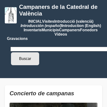
Campaners de la Catedral de
València
INICIAL
Visites
Introducció (valencià)
Introducción (español)
Introduction (English)
Inventaris
Municipis
Campaners
Fonedors
Vídeos
Gravacions
Concierto de campanas