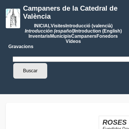
Campaners de la Catedral de
València
INICIAL
Visites
Introducció (valencià)
Introducción (español)
Introduction (English)
Inventaris
Municipis
Campaners
Fonedors
Vídeos
Gravacions
ROSES 
Fundidor De