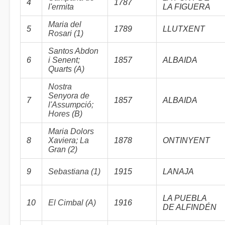
4
1787
l'ermita
LA FIGUERA
Maria del
5
1789
LLUTXENT
Rosari (1)
Santos Abdon
6
i Senent;
1857
ALBAIDA
Quarts (A)
Nostra
Senyora de
7
1857
ALBAIDA
l'Assumpció;
Hores (B)
Maria Dolors
8
Xaviera; La
1878
ONTINYENT
Gran (2)
9
Sebastiana (1)
1915
LANAJA
LA PUEBLA
10
El Cimbal (A)
1916
DE ALFINDÉN