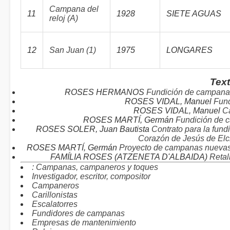
Campana del
11
1928
SIETE AGUAS
reloj (A)
12
San Juan (1)
1975
LONGARES
Tex
ROSES HERMANOS
Fundición de campanas
ROSES VIDAL, Manuel
Fun
ROSES VIDAL, Manuel
Ca
ROSES MARTÍ, Germán
Fundición de 
ROSES SOLER, Juan Bautista
Contrato para la fun
Corazón de Jesús de Elc
ROSES MARTÍ, Germán
Proyecto de campanas nuevas 
FAMÍLIA ROSES (ATZENETA D'ALBAIDA)
Retal
: Campanas, campaneros y toques
Investigador, escritor, compositor
Campaneros
Carillonistas
Escalatorres
Fundidores de campanas
Empresas de mantenimiento