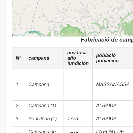
Fabricació de cam
any fosa
població
Nº
campana
año
población
fundición
1
Campana
MASSANASSA
2
Campana (1)
ALBAIDA
3
Sant Joan (1)
1775
ALBAIDA
Campana de
LA FONT DE