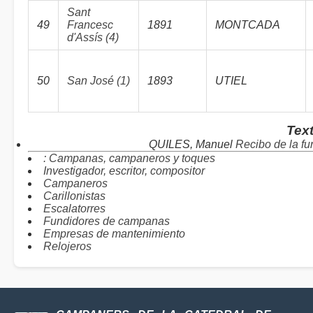
Sant
49
Francesc
1891
MONTCADA
d'Assís (4)
50
San José (1)
1893
UTIEL
Tex
QUILES, Manuel
Recibo de la f
: Campanas, campaneros y toques
Investigador, escritor, compositor
Campaneros
Carillonistas
Escalatorres
Fundidores de campanas
Empresas de mantenimiento
Relojeros