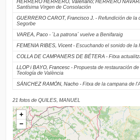
HERRERO HERRERO, Valeriano; HERRERO NAVARRO,
Santísima Virgen de Consolación
GUERRERO CAROT, Francisco J. -
Refundición de la
Segorbe
VAREA, Paco -
´La patrona´ vuelve a Benifaraig
FEMENIA RIBES, Vicent -
Escuchando el sonido de la 
COLLA DE CAMPANERS DE BÉTERA -
Fitxa actuali
LLOP i BAYO, Francesc -
Propuesta de restauración de
Teología de València
SÁNCHEZ RAMÓN, Nacho -
Fitxa de la campana de l'As
21 fotos de QUILES, MANUEL
+
−