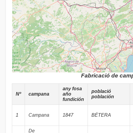
Fabricació de cam
any fosa
població
Nº
campana
año
población
fundición
1
Campana
1847
BÉTERA
De