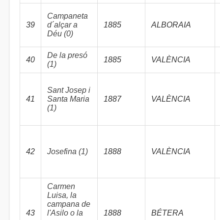
Campaneta
39
d´alçar a
1885
ALBORAIA
Déu (0)
De la presó
40
1885
VALÈNCIA
(1)
Sant Josep i
41
Santa Maria
1887
VALÈNCIA
(1)
42
Josefina (1)
1888
VALÈNCIA
Carmen
Luisa, la
campana de
43
l'Asilo o la
1888
BÉTERA