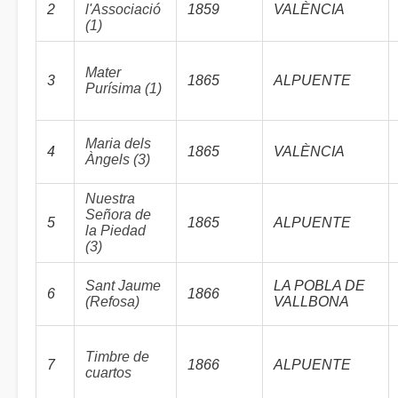
2
l'Associació
1859
VALÈNCIA
(1)
Mater
3
1865
ALPUENTE
Purísima (1)
Maria dels
4
1865
VALÈNCIA
Àngels (3)
Nuestra
Señora de
5
1865
ALPUENTE
la Piedad
(3)
Sant Jaume
LA POBLA DE
6
1866
(Refosa)
VALLBONA
Timbre de
7
1866
ALPUENTE
cuartos