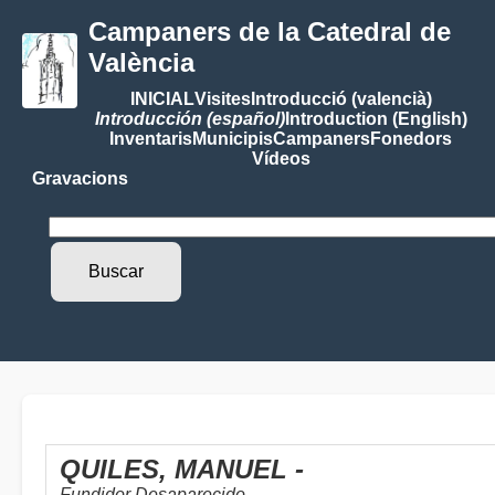
Campaners de la Catedral de
València
INICIAL
Visites
Introducció (valencià)
Introducción (español)
Introduction (English)
Inventaris
Municipis
Campaners
Fonedors
Vídeos
Gravacions
QUILES, MANUEL -
Fundidor Desaparecido