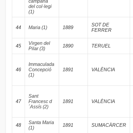
campana
del col·legi
(1)
SOT DE
44
Maria (1)
1889
FERRER
Virgen del
45
1890
TERUEL
Pilar (3)
Immaculada
46
Concepció
1891
VALÈNCIA
(1)
Sant
47
Francesc d
1891
VALÈNCIA
´Assís (2)
Santa Maria
48
1891
SUMACÀRCER
(1)