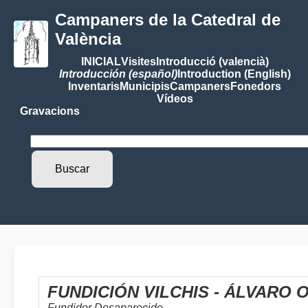
Campaners de la Catedral de
València
INICIAL
Visites
Introducció (valencià)
Introducción (español)
Introduction (English)
Inventaris
Municipis
Campaners
Fonedors
Vídeos
Gravacions
FUNDICIÓN VILCHIS - ÁLVARO 
Fundidor Desaparecido