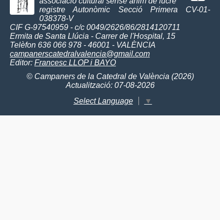
associació cultural sense ànim de lucre
registre Autonòmic Secció Primera CV-01-
038378-V
CIF G-97540959 - c/c 0049/2626/86/2814120711
Ermita de Santa Llúcia - Carrer de l'Hospital, 15
Telèfon 636 066 978 - 46001 - VALÈNCIA
campanerscatedralvalencia@gmail.com
Editor:
Francesc LLOP i BAYO
© Campaners de la Catedral de València (2026)
Actualització: 07-08-2026
Select Language
▼