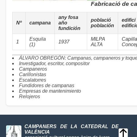
Fabricació de c
any fosa
població
edifici
Nº
campana
año
población
edifici
fundición
Esquila
MILPA
Capill
1
1937
(1)
ALTA
Conce
ÁLVARO OBREGÓN: Campanas, campaneros y toqu
Investigador, escritor, compositor
Campaneros
Carillonistas
Escalatorres
Fundidores de campanas
Empresas de mantenimiento
Relojeros
CAMPANERS DE LA CATEDRAL DE
VALÈNCIA