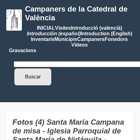
Campaners de la Catedral de
València
INICIAL
Visites
Introducció (valencià)
Introducción (español)
Introduction (English)
Inventaris
Municipis
Campaners
Fonedors
Vídeos
Gravacions
Fotos
(4) Santa María Campana
de misa - Iglesia Parroquial de
Santa María de Nidáguila -