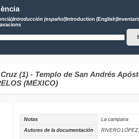
lència
encià)
Introducción (español)
Introduction (English)
Inventari
avacions
ruz (1) - Templo de San Andrés Apósto
RELOS (MÉXICO)
Notas
La campana
Autores de la documentación
RIVERO LÓPEZ, 