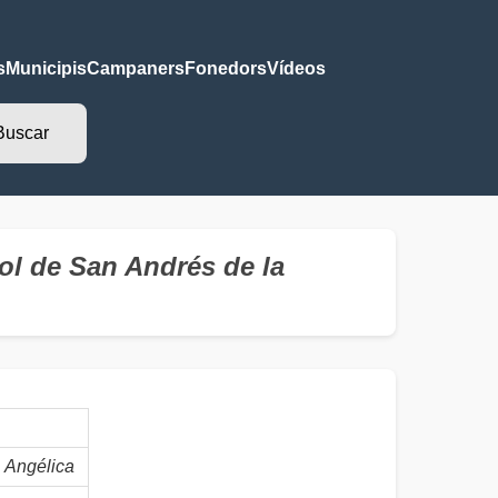
s
Municipis
Campaners
Fonedors
Vídeos
l de San Andrés de la
Angélica