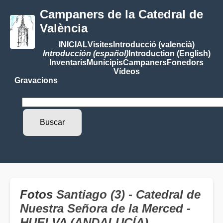
Campaners de la Catedral de
València
INICIAL
Visites
Introducció (valencià)
Introducción (español)
Introduction (English)
Inventaris
Municipis
Campaners
Fonedors
Vídeos
Gravacions
Fotos
Santiago (3) - Catedral de
Nuestra Señora de la Merced -
HUELVA (ANDALUCÍA)