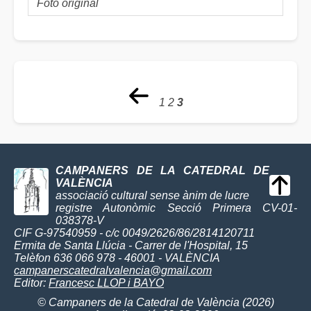
Foto original
1
2
3
CAMPANERS DE LA CATEDRAL DE
VALÈNCIA
associació cultural sense ànim de lucre
registre Autonòmic Secció Primera CV-01-
038378-V
CIF G-97540959 - c/c 0049/2626/86/2814120711
Ermita de Santa Llúcia - Carrer de l'Hospital, 15
Telèfon 636 066 978 - 46001 - VALÈNCIA
campanerscatedralvalencia@gmail.com
Editor:
Francesc LLOP i BAYO
© Campaners de la Catedral de València (2026)