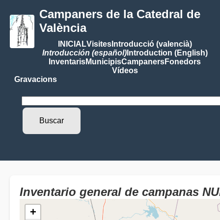
Campaners de la Catedral de
València
INICIAL
Visites
Introducció (valencià)
Introducción (español)
Introduction (English)
Inventaris
Municipis
Campaners
Fonedors
Vídeos
Gravacions
Inventario general de campanas 
+