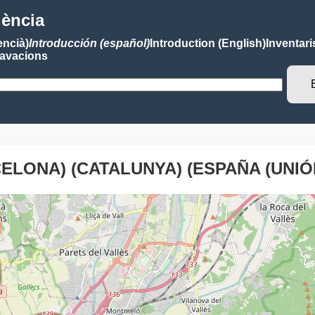
lència
encià)
Introducción (español)
Introduction (English)
Inventari
avacions
ELONA) (CATALUNYA) (ESPAÑA (UNIÓ