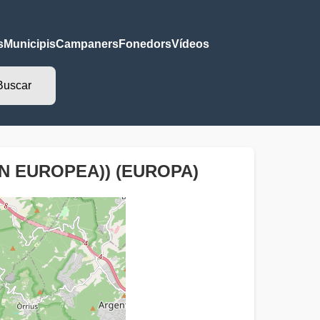
s
Municipis
Campaners
Fonedors
Vídeos
N EUROPEA)) (EUROPA)