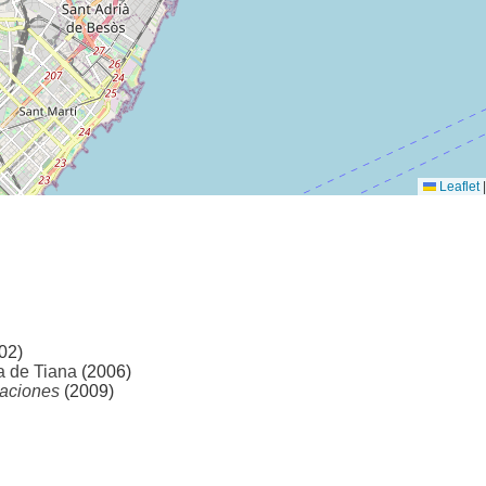
Leaflet
|
02)
a de Tiana
(2006)
laciones
(2009)