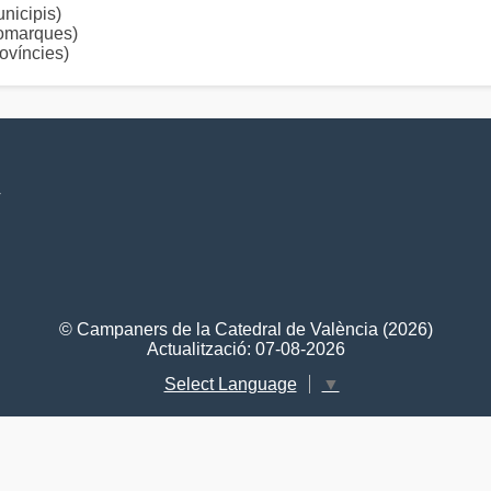
icipis)
omarques)
víncies)
V
© Campaners de la Catedral de València (2026)
Actualització: 07-08-2026
Select Language
▼