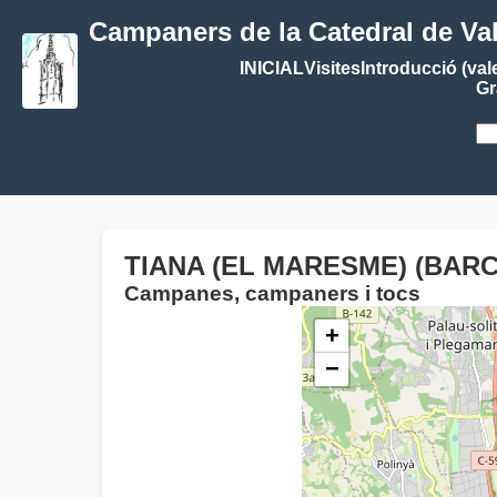
Campaners de la Catedral de Va
INICIAL
Visites
Introducció (val
Gr
TIANA (EL MARESME) (BARC
Campanes, campaners i tocs
+
−