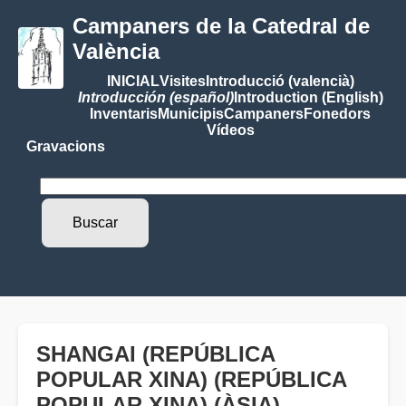
Campaners de la Catedral de
València
INICIAL
Visites
Introducció (valencià)
Introducción (español)
Introduction (English)
Inventaris
Municipis
Campaners
Fonedors
Vídeos
Gravacions
SHANGAI (REPÚBLICA
POPULAR XINA) (REPÚBLICA
POPULAR XINA) (ÀSIA)