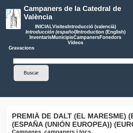
Campaners de la Catedral de
València
INICIAL
Visites
Introducció (valencià)
Introducción (español)
Introduction (English)
Inventaris
Municipis
Campaners
Fonedors
Vídeos
Gravacions
PREMIÀ DE DALT (EL MARESME) 
(ESPAÑA (UNIÓN EUROPEA)) (EUR
Campanes, campaners i tocs