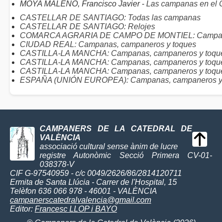
MOYA MALENO, Francisco Javier -
Las campanas en el C
CASTELLAR DE SANTIAGO: Todas las campanas
CASTELLAR DE SANTIAGO: Relojes
COMARCA AGRARIA DE CAMPO DE MONTIEL: Campanas
CIUDAD REAL: Campanas, campaneros y toques
CASTILLA-LA MANCHA: Campanas, campaneros y toques
CASTILLA-LA MANCHA: Campanas, campaneros y toque
CASTILLA-LA MANCHA: Campanas, campaneros y toques
ESPAÑA (UNIÓN EUROPEA): Campanas, campaneros y
CAMPANERS DE LA CATEDRAL DE
VALÈNCIA
associació cultural sense ànim de lucre
registre Autonòmic Secció Primera CV-01-
038378-V
CIF G-97540959 - c/c 0049/2626/86/2814120711
Ermita de Santa Llúcia - Carrer de l'Hospital, 15
Telèfon 636 066 978 - 46001 - VALÈNCIA
campanerscatedralvalencia@gmail.com
Editor:
Francesc LLOP i BAYO