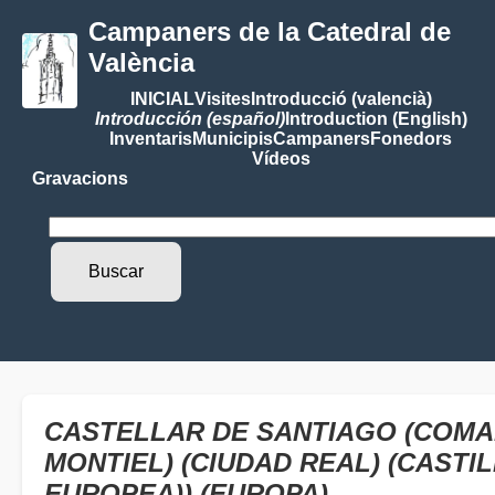
Campaners de la Catedral de
València
INICIAL
Visites
Introducció (valencià)
Introducción (español)
Introduction (English)
Inventaris
Municipis
Campaners
Fonedors
Vídeos
Gravacions
CASTELLAR DE SANTIAGO (COMA
MONTIEL) (CIUDAD REAL) (CASTI
EUROPEA)) (EUROPA)