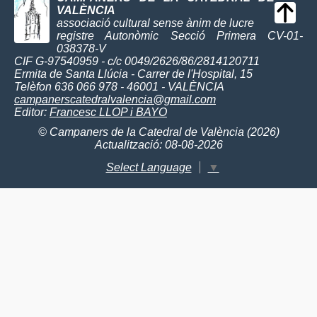
VALÈNCIA
associació cultural sense ànim de lucre
registre Autonòmic Secció Primera CV-01-
038378-V
CIF G-97540959 - c/c 0049/2626/86/2814120711
Ermita de Santa Llúcia - Carrer de l'Hospital, 15
Telèfon 636 066 978 - 46001 - VALÈNCIA
campanerscatedralvalencia@gmail.com
Editor:
Francesc LLOP i BAYO
© Campaners de la Catedral de València (2026)
Actualització: 08-08-2026
Select Language
▼