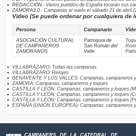
REDACCIÓN -
Varios pueblos de España tocarán sus c
ZAMORA3.0 -
Campanas al vuelo el sábado 21 de abril
(
Vídeo (Se puede ordenar por cualquiera de 
Persona
Campanario
Víd
ASOCIACIÓN CULTURAL
Parroquia de
Toqu
DE CAMPANEROS
San Román del
Romá
ZAMORANOS
Valle
Patr
VILLABRÁZARO: Todas las campanas
VILLABRÁZARO: Relojes
BENAVENTE Y LOS VALLES: Campanas, campaneros y
ZAMORA: Campanas, campaneros y toques
CASTILLA Y LEÓN: Campanas, campaneros y toques (Mu
CASTILLA Y LEÓN: Campanas, campaneros y toques (C
CASTILLA Y LEÓN: Campanas, campaneros y toques (Pr
ESPAÑA (UNIÓN EUROPEA): Campanas, campaneros y
CAMPANERS DE LA CATEDRAL DE