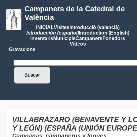
Campaners de la Catedral de
València
INICIAL
Visites
Introducció (valencià)
Introducción (español)
Introduction (English)
Inventaris
Municipis
Campaners
Fonedors
Vídeos
Gravacions
VILLABRÁZARO (BENAVENTE Y LO
Y LEÓN) (ESPAÑA (UNIÓN EUROPE
Campanas, campaneros y toques