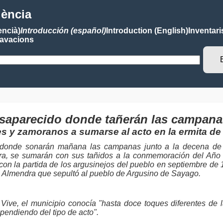
lència
encià)
Introducción (español)
Introduction (English)
Inventari
avacions
esaparecido donde tañerán las campana
es y zamoranos a sumarse al acto en la ermita de
 donde sonarán mañana las campanas junto a la decena de m
, se sumarán con sus tañidos a la conmemoración del Año Eu
con la partida de los argusinejos del pueblo en septiembre de
e Almendra que sepultó al pueblo de Argusino de Sayago.
Vive, el municipio conocía "hasta doce toques diferentes de 
pendiendo del tipo de acto".