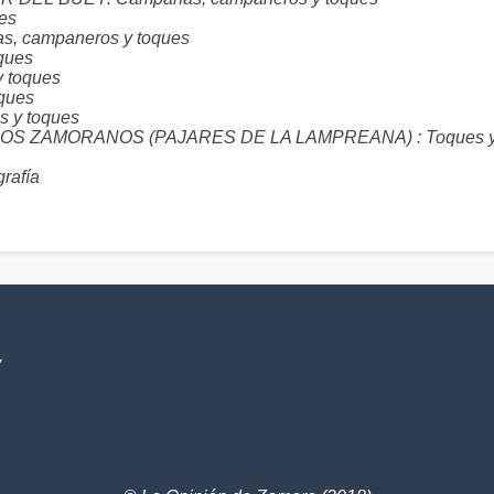
es
 campaneros y toques
ques
 toques
ques
 y toques
ZAMORANOS (PAJARES DE LA LAMPREANA) : Toques y otr
grafía
V