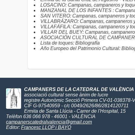
LOSACINO: Campanas, campaneros y toqu
MANZANAL DE LOS INFANTES : Campanas,
SAN VITERO: Campanas, campaneros y to
VILLABRÁZARO: Campanas, campaneros y
VILLAFÁFILA: Campanas, campaneros y to
VILLAR DEL BUEY: Campanas, campaneros
ASOCIACIÓN CULTURAL DE CAMPANEROS 
Lista de toques: Bibliografía
Año Europeo del Patrimonio Cultural: Biblio
CAMPANERS DE LA CATEDRAL DE VALÈNCIA
associació cultural sense ànim de lucre
registre Autonòmic Secció Primera CV-01-038378-
CIF G-97540959 - c/c 0049/2626/86/2814120711
Ermita de Santa Llúcia - Carrer de l'Hospital, 15
Telèfon 636 066 978 - 46001 - VALÈNCIA
campanerscatedralvalencia@gmail.com
Editor:
Francesc LLOP i BAYO