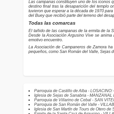
Las campanas constituyen uno de los iconos q
destino final tras la desaparición del templo o
tuvieron que esperar a la década de 1970 para r
del Buey que recibió parte del terreno del des
Todas las comarcas
El tañido de las campanas de la ermita de la 
Desde la Asociación Argusino Vive se anima 
emotivo encuentro.
La Asociación de Campaneros de Zamora ha qu
pequeños, como San Román del Valle, Sejas de S
Parroquia de Castillo de Alba - LOSACINO
Iglesia de Sejas de Sanabria - MANZANA
Parroquia de Villarino de Cebal - SAN VI
Parroquia de San Román del Valle - VIL
Iglesia de San Martín de Tours de Otero d
Ermita de la Santa Cruz de Argusino - VI