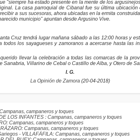
ue "siempre ha estado presente en la mente de los argusinejo
riginal. La casa parroquial de Cibanal fue su última ubicación
ecibir a sus sucesoras, ahora ubicadas en la ermita construida a
aparecido municipio" apuntan desde Argusino Vive.
Santa Cruz tendrá lugar mañana sábado a las 12:00 horas y es
a todos los sayagueses y zamoranos a acercarse hasta las in
erido llevar la celebración a todas las comarcas de la prov
anabria, Villarino de Cebal o Castillo de Alba, y Otero de Sar
I. G.
La Opinión de Zamora
(20-04-2018)
: Campanas, campaneros y toques
L DE LOS INFANTES : Campanas, campaneros y toques
TERO: Campanas, campaneros y toques
LABRÁZARO: Campanas, campaneros y toques
e Sariegos - VILLAFÁFILA: Campanas, campaneros y toques
LLAR DEL BUEY: Campanas, campaneros y toques