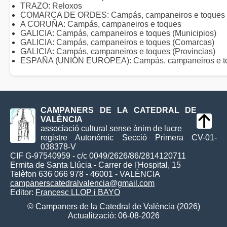
TRAZO: Reloxos
COMARCA DE ORDES: Campás, campaneiros e toques
A CORUÑA: Campás, campaneiros e toques
GALICIA: Campás, campaneiros e toques (Municipios)
GALICIA: Campás, campaneiros e toques (Comarcas)
GALICIA: Campás, campaneiros e toques (Provincias)
ESPAÑA (UNIÓN EUROPEA): Campás, campaneiros e t
CAMPANERS DE LA CATEDRAL DE
VALÈNCIA
associació cultural sense ànim de lucre
registre Autonòmic Secció Primera CV-01-
038378-V
CIF G-97540959 - c/c 0049/2626/86/2814120711
Ermita de Santa Llúcia - Carrer de l'Hospital, 15
Telèfon 636 066 978 - 46001 - VALÈNCIA
campanerscatedralvalencia@gmail.com
Editor:
Francesc LLOP i BAYO
© Campaners de la Catedral de València (2026)
Actualització: 06-08-2026