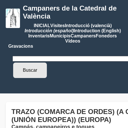
Campaners de la Catedral de
València
INICIAL
Visites
Introducció (valencià)
Introducción (español)
Introduction (English)
Inventaris
Municipis
Campaners
Fonedors
Vídeos
Gravacions
TRAZO (COMARCA DE ORDES) (A C
(UNIÓN EUROPEA)) (EUROPA)
Campás, campaneiros e toques