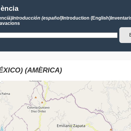
lència
encià)
Introducción (español)
Introduction (English)
Inventari
avacions
ÉXICO) (AMÈRICA)