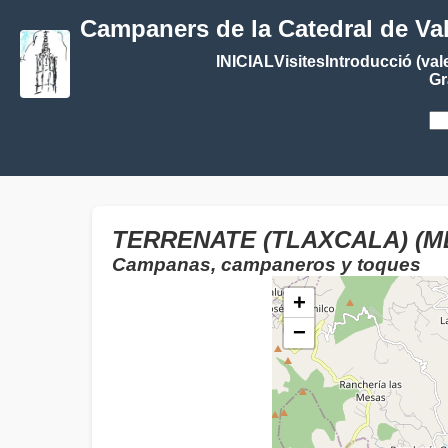
Campaners de la Catedral de Va
INICIAL
Visites
Introducció (val
Gr
TERRENATE (TLAXCALA) (M
Campanas, campaneros y toques
+
−