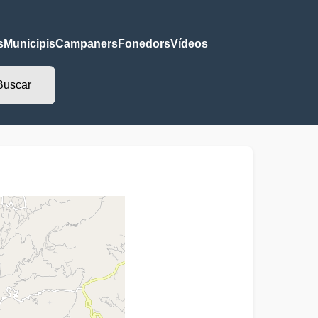
s
Municipis
Campaners
Fonedors
Vídeos