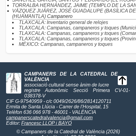
TORRALBA HERNÁNDEZ, JAIME (TEMPLO DE LA SA
VÁZQUEZ JUÁREZ, JOSÉ GUADALUPE (BASÍLICA D
(HUAMANTLA)
Campanero
TLAXCALA: Inventario general de relojes
TLAXCALA: Campanas, campaneros y toques (Munici
TLAXCALA: Campanas, campaneros y toques (Comar
TLAXCALA: Campanas, campaneros y toques (Provin
MÉXICO: Campanas, campaneros y toques
CAMPANERS DE LA CATEDRAL DE
VALÈNCIA
associació cultural sense ànim de lucre
registre Autonòmic Secció Primera CV-01-
038378-V
CIF G-97540959 - c/c 0049/2626/86/2814120711
Ermita de Santa Llúcia - Carrer de l'Hospital, 15
Telèfon 636 066 978 - 46001 - VALÈNCIA
campanerscatedralvalencia@gmail.com
Editor:
Francesc LLOP i BAYO
© Campaners de la Catedral de València (2026)