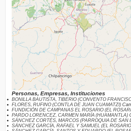
Personas, Empresas, Instituciones
BONILLA BAUTISTA, TIBERIO (CONVENTO FRANCIS
FLORES, RUFINO (CONTLA DE JUAN CUAMATZI)
Cam
FUNDICIÓN DE CAMPANAS EL ROSARIO (EL ROSA
PARDO LORENCEZ, CARMEN MARÍA (HUAMANTLA)
C
SÁNCHEZ CORTÉS, MARCOS (PARROQUIA DE SAN L
SÁNCHEZ GARCÍA, RAFAEL Y SAMUEL (EL ROSAR
SÁNCHEZ GARCÍA, SANTOS Y EDUARDO (EL ROSA