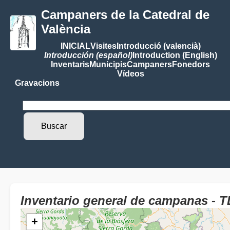
Campaners de la Catedral de
València
INICIAL
Visites
Introducció (valencià)
Introducción (español)
Introduction (English)
Inventaris
Municipis
Campaners
Fonedors
Vídeos
Gravacions
Inventario general de campanas - 
+