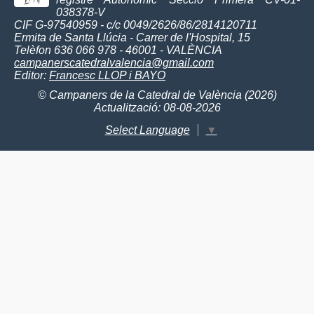
038378-V
CIF G-97540959 - c/c 0049/2626/86/2814120711
Ermita de Santa Llúcia - Carrer de l'Hospital, 15
Telèfon 636 066 978 - 46001 - VALÈNCIA
campanerscatedralvalencia@gmail.com
Editor:
Francesc LLOP i BAYO
© Campaners de la Catedral de València (2026)
Actualització: 08-08-2026
Select Language
▼