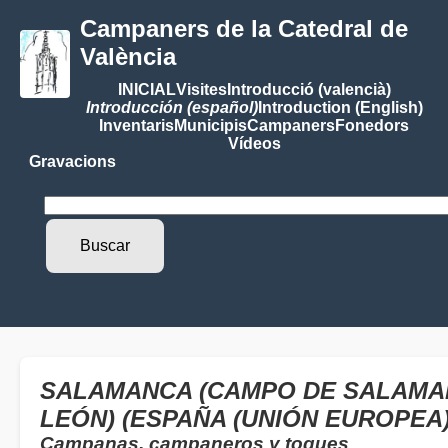
Campaners de la Catedral de
València
INICIAL
Visites
Introducció (valencià)
Introducción (español)
Introduction (English)
Inventaris
Municipis
Campaners
Fonedors
Vídeos
Gravacions
SALAMANCA (CAMPO DE SALAMAN
LEÓN) (ESPAÑA (UNIÓN EUROPEA)
Campanas, campaneros y toques