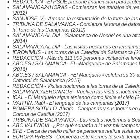
REDACCIÓN -
El PSOE propone financiación para proteg
SALAMANCA24HORAS -
Comienzan los trabajos de res
(2012)
SAN JOSÉ, V. -
Arranca la restauración de la torre de l
TRIBUNA DE SALAMANCA -
Comienza la toma de datos 
la Torre de las Campanas
(2012)
SALAMANCA AL DÍA -
‘Salamanca de Noche’ es una atrac
(2014)
SALAMANCA AL DÍA -
Las visitas nocturnas en Ieronimu
IERONIMUS -
Las torres de la Catedral de Salamanca
(2
REDACCIÓN -
Más de 111.000 personas visitaron el Ier
ABC.ES / SALAMANCA -
El «Mariquelo» de Salamanca b
(2016)
ABC.ES / SALAMANCA -
«El Mariquelo» celebra su 30 a
Catedral de Salamanca
(2016)
REDACCIÓN -
Visitas nocturnas a las torres de la Catedr
SALAMANCAIERONIMUS -
Vuelven las visitas nocturna
ICAL -
El Mariquelo sigue teniendo como límite el cielo
(2
MARTÍN, Raúl -
El lenguaje de las campanas
(2017)
ROMERA SOTILLO, Álvaro -
Campanas y sus toques en Es
Corona de Castilla
(2017)
TRIBUNA DE SALAMANCA -
Las visitas nocturnas a Sc
ABC VALENCIA -
¿Por qué sonarán a la vez mil campan
EFE -
Cerca de medio millar de personas realiza visita no
EUROPA PRESS -
Comienza este viernes la sexta tempo