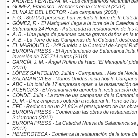
ANDRÉS FERREIRA, M. -
Los campaneros reclaman barr
GÓMEZ, Francisco -
Rapaces en la Catedral
(2007)
EL VIAJE DEL LECTOR -
Las campanas
(2008)
F. G. -
850.000 personas han visitado la torre de la Cated
GÓMEZ, F. -
'El Mariquelo' llega a la torre de la Catedral
Salamanca 24 Horas -
Autorizada la restauración de las t
A. B. -
Una plaga de palomas causa graves daños en la to
A. B. -
La Torre de las Campanas de la Catedral, destroz
EL MARIQUELO -
24ª Subida a la Catedral de Angel Rufi
EUROPA PRESS -
El Ayuntamiento de Salamanca licita la
inversión de 755.714 euros
(2010)
GARCÍA, J. M. -
Ángel Rufino de Haro, 'El Mariquelo' pide
(2010)
LÓPEZ SANTOLINO, Julián -
Campanas... Mes de Noviem
SALAMANCA.ES -
Manos Unidas inicia hoy la Campaña
ABC -
Un total de 17 empresas optan a la restauración de 
AGENCIAS -
El Ayuntamiento aprueba la restauración de
CONDE. Julia -
La torre de las campanas de la Catedral s
D., M. -
Diez empresas optarán a restaurar la Torre de la
EFE -
Reducen en un 21,86% el presupuesto de las obra
EUROPA PRESS -
Comienzan las obras de restauración 
Salamanca
(2012)
EUROPA PRESS -
La Catedral Nueva de Salamanca se pr
(2012)
HEMEROTECA -
Comienza la restauración de la torre 