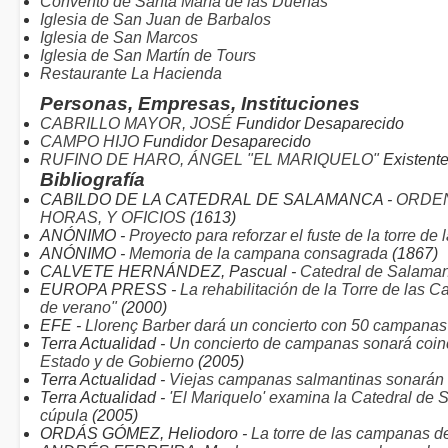
Convento de Santa María de las Dueñas
Iglesia de San Juan de Barbalos
Iglesia de San Marcos
Iglesia de San Martín de Tours
Restaurante La Hacienda
Personas, Empresas, Instituciones
CABRILLO MAYOR, JOSÉ
Fundidor Desaparecido
CAMPO HIJO
Fundidor Desaparecido
RUFINO DE HARO, ÁNGEL "EL MARIQUELO"
Existent
Bibliografía
CABILDO DE LA CATEDRAL DE SALAMANCA -
ORDEN
HORAS, Y OFICIOS
(1613)
ANÓNIMO -
Proyecto para reforzar el fuste de la torre d
ANÓNIMO -
Memoria de la campana consagrada
(1867)
CALVETE HERNÁNDEZ, Pascual -
Catedral de Salama
EUROPA PRESS -
La rehabilitación de la Torre de las
de verano"
(2000)
EFE -
Llorenç Barber dará un concierto con 50 campanas
Terra Actualidad -
Un concierto de campanas sonará coinci
Estado y de Gobierno
(2005)
Terra Actualidad -
Viejas campanas salmantinas sonarán 
Terra Actualidad -
'El Mariquelo' examina la Catedral de
cúpula
(2005)
ORDÁS GÓMEZ, Heliodoro -
La torre de las campanas d