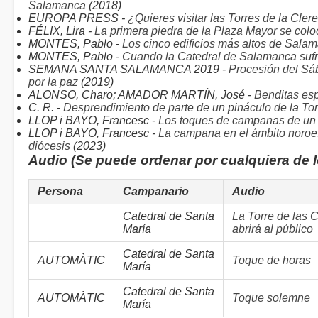
Salamanca
(2018)
EUROPA PRESS -
¿Quieres visitar las Torres de la Cle
FÉLIX, Lira -
La primera piedra de la Plaza Mayor se col
MONTES, Pablo -
Los cinco edificios más altos de Sala
MONTES, Pablo -
Cuando la Catedral de Salamanca suf
SEMANA SANTA SALAMANCA 2019 -
Procesión del Sá
por la paz
(2019)
ALONSO, Charo; AMADOR MARTÍN, José -
Benditas es
C. R. -
Desprendimiento de parte de un pináculo de la To
LLOP i BAYO, Francesc -
Los toques de campanas de un t
LLOP i BAYO, Francesc -
La campana en el ámbito noroes
diócesis
(2023)
Audio (Se puede ordenar por cualquiera de 
Persona
Campanario
Audio
Catedral de Santa
La Torre de las 
María
abrirá al público
Catedral de Santa
AUTOMÀTIC
Toque de horas
María
Catedral de Santa
AUTOMÀTIC
Toque solemne
María