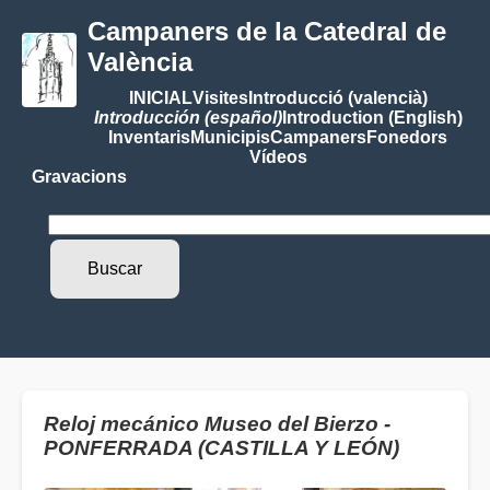
Campaners de la Catedral de
València
INICIAL
Visites
Introducció (valencià)
Introducción (español)
Introduction (English)
Inventaris
Municipis
Campaners
Fonedors
Vídeos
Gravacions
Reloj mecánico Museo del Bierzo -
PONFERRADA (CASTILLA Y LEÓN)