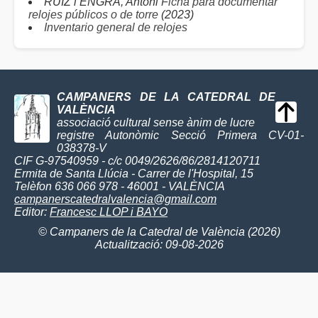
RUIZ i ENGRA, Antoni
Ficha para documentar
relojes públicos o de torre
(2023)
Inventario general de relojes
CAMPANERS DE LA CATEDRAL DE
VALÈNCIA
associació cultural sense ànim de lucre
registre Autonòmic Secció Primera CV-01-
038378-V
CIF G-97540959 - c/c 0049/2626/86/2814120711
Ermita de Santa Llúcia - Carrer de l'Hospital, 15
Telèfon 636 066 978 - 46001 - VALÈNCIA
campanerscatedralvalencia@gmail.com
Editor:
Francesc LLOP i BAYO
© Campaners de la Catedral de València (2026)
Actualització: 09-08-2026