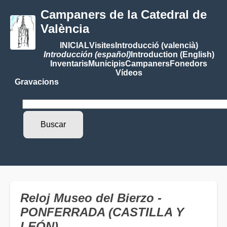
Campaners de la Catedral de
València
INICIAL
Visites
Introducció (valencià)
Introducción (español)
Introduction (English)
Inventaris
Municipis
Campaners
Fonedors
Vídeos
Gravacions
Reloj Museo del Bierzo -
PONFERRADA (CASTILLA Y
LEÓN)