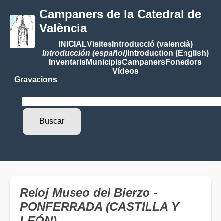
Campaners de la Catedral de
València
INICIAL
Visites
Introducció (valencià)
Introducción (español)
Introduction (English)
Inventaris
Municipis
Campaners
Fonedors
Vídeos
Gravacions
Reloj Museo del Bierzo -
PONFERRADA (CASTILLA Y
LEÓN)