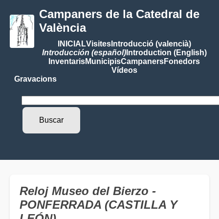
Campaners de la Catedral de
València
INICIAL
Visites
Introducció (valencià)
Introducción (español)
Introduction (English)
Inventaris
Municipis
Campaners
Fonedors
Vídeos
Gravacions
Reloj Museo del Bierzo -
PONFERRADA (CASTILLA Y
LEÓN)