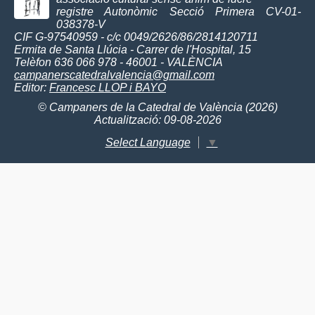
registre Autonòmic Secció Primera CV-01-
038378-V
CIF G-97540959 - c/c 0049/2626/86/2814120711
Ermita de Santa Llúcia - Carrer de l'Hospital, 15
Telèfon 636 066 978 - 46001 - VALÈNCIA
campanerscatedralvalencia@gmail.com
Editor:
Francesc LLOP i BAYO
© Campaners de la Catedral de València (2026)
Actualització: 09-08-2026
Select Language
▼