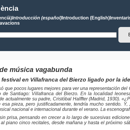
lència
encià)
Introducción (español)
Introduction (English)
Inventari
avacions
zo de música vagabunda
estival en Villafranca del Bierzo ligado por la i
nsó que pocos lugares mejores para ver una representación del
e Santiago: Villafranca del Bierzo. En la localidad leonesa
eside actualmente su padre, Cristóbal Halffter (Madrid, 1930).
esa pieza, pero justificadamente, tendría mucho sentido. Y,
usical nacional e internacional durante el verano. La escenograf
in prisa, pensando en crecer a lo largo de sucesivas ediciones
n al piano cinco recitales, desde mañana y hasta el próximo s