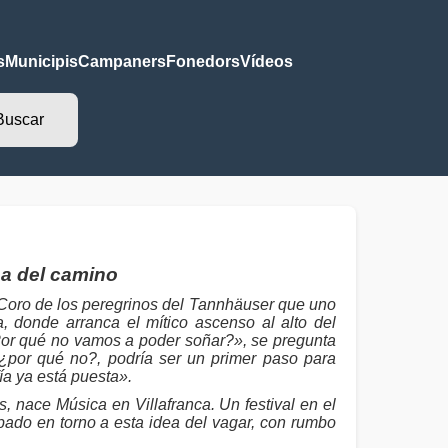
s
Municipis
Campaners
Fonedors
Vídeos
dea del camino
 Coro de los peregrinos del Tannhäuser que uno
, donde arranca el mítico ascenso al alto del
 «¿Por qué no vamos a poder soñar?», se pregunta
 ¿por qué no?, podría ser un primer paso para
ía ya está puesta».
, nace Música en Villafranca. Un festival en el
ábado en torno a esta idea del vagar, con rumbo