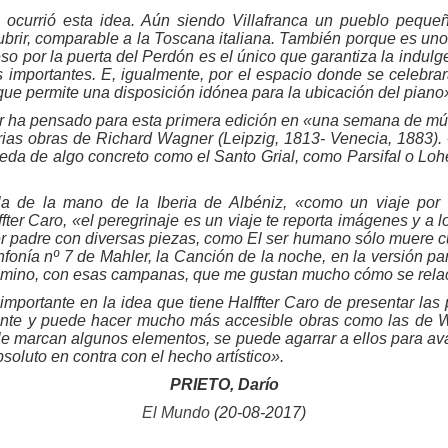
e ocurrió esta idea. Aún siendo Villafranca un pueblo pequeñ
cubrir, comparable a la Toscana italiana. También porque es un
so por la puerta del Perdón es el único que garantiza la indulge
importantes. E, igualmente, por el espacio donde se celebrarán
que permite una disposición idónea para la ubicación del piano
ter ha pensado para esta primera edición en «una semana de mú
arias obras de Richard Wagner (Leipzig, 1813- Venecia, 1883)
eda de algo concreto como el Santo Grial, como Parsifal o Lo
a de la mano de la Iberia de Albéniz, «como un viaje por 
fter Caro, «el peregrinaje es un viaje te reporta imágenes y a
 padre con diversas piezas, como El ser humano sólo muere cuan
nfonía nº 7 de Mahler, la Canción de la noche, en la versión p
el camino, con esas campanas, que me gustan mucho cómo se rela
mportante en la idea que tiene Halffter Caro de presentar las 
nte y puede hacer mucho más accesible obras como las de Wa
se le marcan algunos elementos, se puede agarrar a ellos para av
oluto en contra con el hecho artístico».
PRIETO, Darío
El Mundo
(20-08-2017)