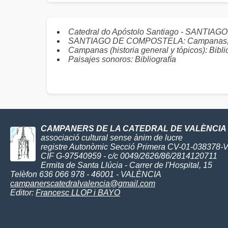
Catedral do Apóstolo Santiago - SANTIA
SANTIAGO DE COMPOSTELA: Campanas, c
Campanas (historia general y tópicos): Bibli
Paisajes sonoros: Bibliografía
CAMPANERS DE LA CATEDRAL DE VALÈNCIA
associació cultural sense ànim de lucre
registre Autonòmic Secció Primera CV-01-038378-
CIF G-97540959 - c/c 0049/2626/86/2814120711
Ermita de Santa Llúcia - Carrer de l'Hospital, 15
Telèfon 636 066 978 - 46001 - VALÈNCIA
campanerscatedralvalencia@gmail.com
Editor:
Francesc LLOP i BAYO