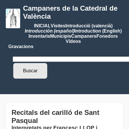
Campaners de la Catedral de
València
INICIAL
Visites
Introducció (valencià)
Introducción (español)
Introduction (English)
Inventaris
Municipis
Campaners
Fonedors
Vídeos
Gravacions
Recitals del carilló de Sant
Pasqual
Interpretats per Francesc LLOP i