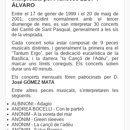
ÁLVARO
Entre el 17 de gener de 1999 i el 20 de maig de
2001, coincidint normalment amb el tercer
diumenge de mes, es van interpretar 30 concerts
del Carilló de Sant Pasqual, generalment a les sis
de la vesprada.
Cada concert solia estar composat de 9 peces
musicals distintes, i generalment la primera era el
"Tantum Ergo", per la dedicació eucarística de la
Basílica, i la darrera "la Cançó de l'Adéu", per
marcar uns límits coneguts. Els concerts solien
durar uns 40 minuts.
Els concerts mensuals foren patrocinats per D.
José GÓMEZ MATA
Entre altres peces musicals, s'interpretaren les
següents:
ALBINONI - Adagio
ANDREA BOCELLI - Con te partirò
ANÒNIM - A la voreta del mar
ANÒNIM - Green sleeves
ANÒNIM - La cançó de l'adéu
ANÒNIM - Salve Regina