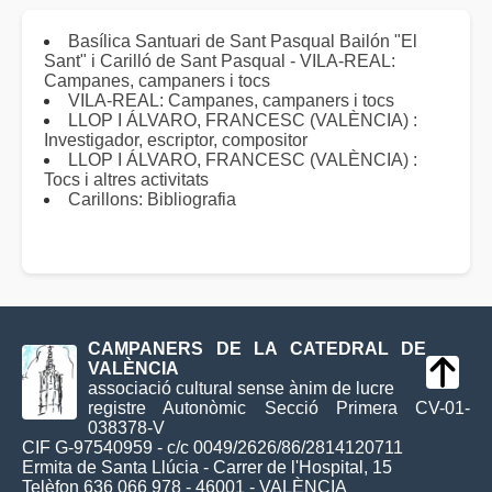
Basílica Santuari de Sant Pasqual Bailón "El
Sant" i Carilló de Sant Pasqual - VILA-REAL:
Campanes, campaners i tocs
VILA-REAL: Campanes, campaners i tocs
LLOP I ÁLVARO, FRANCESC (VALÈNCIA) :
Investigador, escriptor, compositor
LLOP I ÁLVARO, FRANCESC (VALÈNCIA) :
Tocs i altres activitats
Carillons: Bibliografia
CAMPANERS DE LA CATEDRAL DE
VALÈNCIA
associació cultural sense ànim de lucre
registre Autonòmic Secció Primera CV-01-
038378-V
CIF G-97540959 - c/c 0049/2626/86/2814120711
Ermita de Santa Llúcia - Carrer de l'Hospital, 15
Telèfon 636 066 978 - 46001 - VALÈNCIA