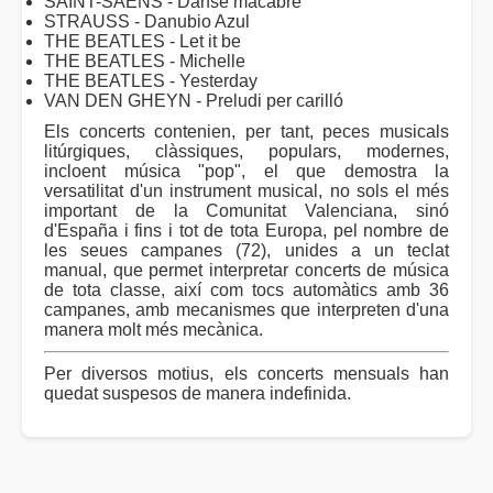
SAINT-SAËNS - Danse macabre
STRAUSS - Danubio Azul
THE BEATLES - Let it be
THE BEATLES - Michelle
THE BEATLES - Yesterday
VAN DEN GHEYN - Preludi per carilló
Els concerts contenien, per tant, peces musicals
litúrgiques, clàssiques, populars, modernes,
incloent música "pop", el que demostra la
versatilitat d'un instrument musical, no sols el més
important de la Comunitat Valenciana, sinó
d'España i fins i tot de tota Europa, pel nombre de
les seues campanes (72), unides a un teclat
manual, que permet interpretar concerts de música
de tota classe, així com tocs automàtics amb 36
campanes, amb mecanismes que interpreten d'una
manera molt més mecànica.
Per diversos motius, els concerts mensuals han
quedat suspesos de manera indefinida.