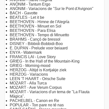
ANÒNIM - Tantum Ergo
ANÒNIM - Variacions de "Sur le Pont d'Avignon"
BACH - Gavotte
BEATLES - Let it be
BEETHOVEN - Himne de l'Alegría
BEETHOVEN - Minuet en Sol
BEETHOVEN - Para Elisa
BEETHOVEN - Tempo di Minuetto
BRAHMS - Cançó de bressol
DISNEY - Bibbidi-Bobbidi-Boo
E. DUPAN - Prelude voor beiaard
ENYA - Watermark
FRANCIS LAI - Love Story
GRIEG - In the Hall of the Mountain-King
GRIEG - Morning-mood
HERZOG - Altijd is Kortjakje ziek
HERZOG - Variacions
LEEN 'T HAART - Orische Suite
MOZART - Alla Turca
MOZART - Ave Verum Corpus
MOZART - Variacions d'un tema de "La Flauta
Màgica".
PACHELBEL - Canon en Re
POPULAR - Ton pare no té nas