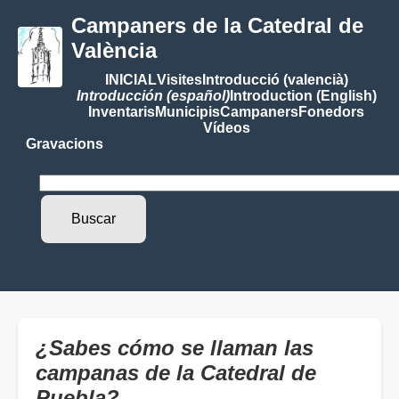
Campaners de la Catedral de
València
INICIAL
Visites
Introducció (valencià)
Introducción (español)
Introduction (English)
Inventaris
Municipis
Campaners
Fonedors
Vídeos
Gravacions
¿Sabes cómo se llaman las
campanas de la Catedral de
Puebla?