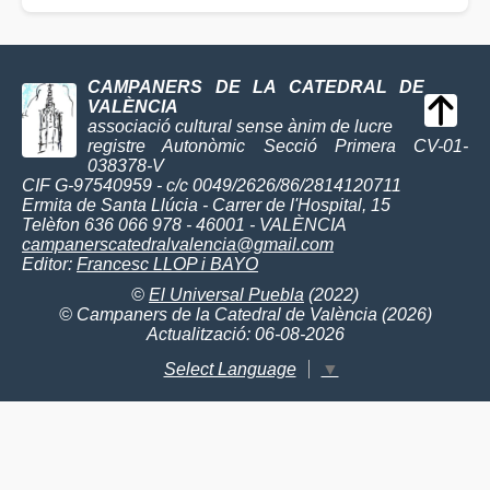
CAMPANERS DE LA CATEDRAL DE
VALÈNCIA
associació cultural sense ànim de lucre
registre Autonòmic Secció Primera CV-01-
038378-V
CIF G-97540959 - c/c 0049/2626/86/2814120711
Ermita de Santa Llúcia - Carrer de l'Hospital, 15
Telèfon 636 066 978 - 46001 - VALÈNCIA
campanerscatedralvalencia@gmail.com
Editor:
Francesc LLOP i BAYO
©
El Universal Puebla
(2022)
© Campaners de la Catedral de València (2026)
Actualització: 06-08-2026
Select Language
▼