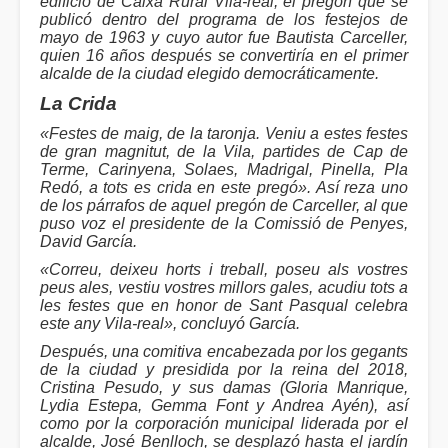
edificio de Caixa Rural Vila-real, el pregón que se
publicó dentro del programa de los festejos de
mayo de 1963 y cuyo autor fue Bautista Carceller,
quien 16 años después se convertiría en el primer
alcalde de la ciudad elegido democráticamente.
La Crida
«Festes de maig, de la taronja. Veniu a estes festes
de gran magnitut, de la Vila, partides de Cap de
Terme, Carinyena, Solaes, Madrigal, Pinella, Pla
Redó, a tots es crida en este pregó». Así reza uno
de los párrafos de aquel pregón de Carceller, al que
puso voz el presidente de la Comissió de Penyes,
David García.
«Correu, deixeu horts i treball, poseu als vostres
peus ales, vestiu vostres millors gales, acudiu tots a
les festes que en honor de Sant Pasqual celebra
este any Vila-real», concluyó García.
Después, una comitiva encabezada por los gegants
de la ciudad y presidida por la reina del 2018,
Cristina Pesudo, y sus damas (Gloria Manrique,
Lydia Estepa, Gemma Font y Andrea Ayén), así
como por la corporación municipal liderada por el
alcalde, José Benlloch, se desplazó hasta el jardín