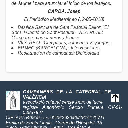
de Jaume I para anunciar el inicio de los festejos.
CARDA, Josep
El Periódico Mediterráneo
(12-05-2018)
Basílica Santuari de Sant Pasqual Bailón "El
Sant" i Carilló de Sant Pasqual - VILA-REAL:
Campanas, campaneros y toques
VILA-REAL: Campanas, campaneros y toques
ERMEC (BARCELONA) : Intervenciones
Restauración de campanas: Bibliografía
CAMPANERS DE LA CATEDRAL DE
VALÈNCIA
associació cultural sense ànim de lucre
registre Autonòmic Secció Primera CV-01-
038378-V
CIF G-97540959 - c/c 0049/2626/86/2814120711
Ermita de Santa Llúcia - Carrer de l'Hospital, 15
Telèfon 636 066 978 - 46001 - VALÈNCIA