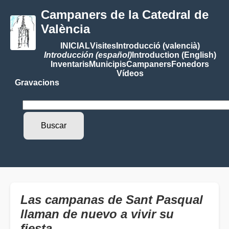
Campaners de la Catedral de
València
INICIAL
Visites
Introducció (valencià)
Introducción (español)
Introduction (English)
Inventaris
Municipis
Campaners
Fonedors
Vídeos
Gravacions
Las campanas de Sant Pasqual
llaman de nuevo a vivir su
fiesta