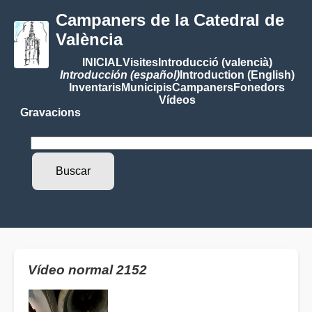
Campaners de la Catedral de
València
INICIAL
Visites
Introducció (valencià)
Introducción (español)
Introduction (English)
Inventaris
Municipis
Campaners
Fonedors
Vídeos
Gravacions
Vídeo normal 2152