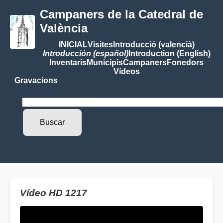
Campaners de la Catedral de
València
INICIAL
Visites
Introducció (valencià)
Introducción (español)
Introduction (English)
Inventaris
Municipis
Campaners
Fonedors
Vídeos
Gravacions
Vídeo HD 1217