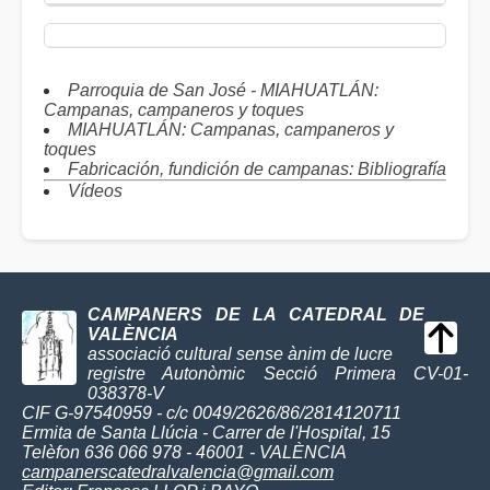
Parroquia de San José - MIAHUATLÁN:
Campanas, campaneros y toques
MIAHUATLÁN: Campanas, campaneros y
toques
Fabricación, fundición de campanas: Bibliografía
Vídeos
CAMPANERS DE LA CATEDRAL DE
VALÈNCIA
associació cultural sense ànim de lucre
registre Autonòmic Secció Primera CV-01-
038378-V
CIF G-97540959 - c/c 0049/2626/86/2814120711
Ermita de Santa Llúcia - Carrer de l'Hospital, 15
Telèfon 636 066 978 - 46001 - VALÈNCIA
campanerscatedralvalencia@gmail.com