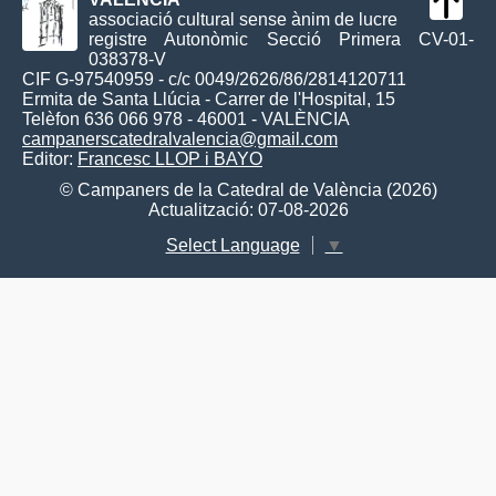
associació cultural sense ànim de lucre
registre Autonòmic Secció Primera CV-01-
038378-V
CIF G-97540959 - c/c 0049/2626/86/2814120711
Ermita de Santa Llúcia - Carrer de l'Hospital, 15
Telèfon 636 066 978 - 46001 - VALÈNCIA
campanerscatedralvalencia@gmail.com
Editor:
Francesc LLOP i BAYO
© Campaners de la Catedral de València (2026)
Actualització: 07-08-2026
Select Language
▼