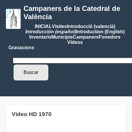
Campaners de la Catedral de
València
INICIAL
Visites
Introducció (valencià)
Introducción (español)
Introduction (English)
Inventaris
Municipis
Campaners
Fonedors
Vídeos
Gravacions
Vídeo HD 1970