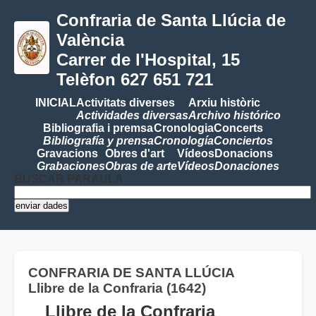
Confraria de Santa Llúcia de
València
Carrer de l'Hospital, 15
Telèfon 627 651 721
INICIAL
Activitats diverses
Arxiu històric
Actividades diversas
Archivo histórico
Bibliografia i premsa
Cronologia
Concerts
Bibliografía y prensa
Cronología
Conciertos
Gravacions
Obres d'art
Vídeos
Donacions
Grabaciones
Obras de arte
Vídeos
Donaciones
BUSCAR PARAULA
CONFRARIA DE SANTA LLÚCIA
Llibre de la Confraria (1642)
Llibre de la Confraria