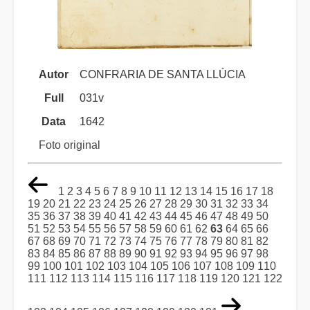
Autor
CONFRARIA DE SANTA LLÚCIA
Full
031v
Data
1642
Foto original
1
2
3
4
5
6
7
8
9
10
11
12
13
14
15
16
17
18
19
20
21
22
23
24
25
26
27
28
29
30
31
32
33
34
35
36
37
38
39
40
41
42
43
44
45
46
47
48
49
50
51
52
53
54
55
56
57
58
59
60
61
62
63
64
65
66
67
68
69
70
71
72
73
74
75
76
77
78
79
80
81
82
83
84
85
86
87
88
89
90
91
92
93
94
95
96
97
98
99
100
101
102
103
104
105
106
107
108
109
110
111
112
113
114
115
116
117
118
119
120
121
122