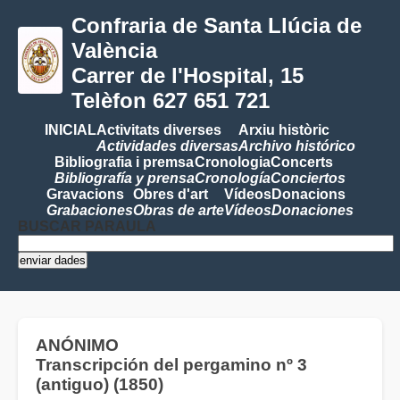
Confraria de Santa Llúcia de
València
Carrer de l'Hospital, 15
Telèfon 627 651 721
INICIAL
Activitats diverses
Arxiu històric
Actividades diversas
Archivo histórico
Bibliografia i premsa
Cronologia
Concerts
Bibliografía y prensa
Cronología
Conciertos
Gravacions
Obres d'art
Vídeos
Donacions
Grabaciones
Obras de arte
Vídeos
Donaciones
BUSCAR PARAULA
ANÓNIMO
Transcripción del pergamino nº 3
(antiguo) (1850)