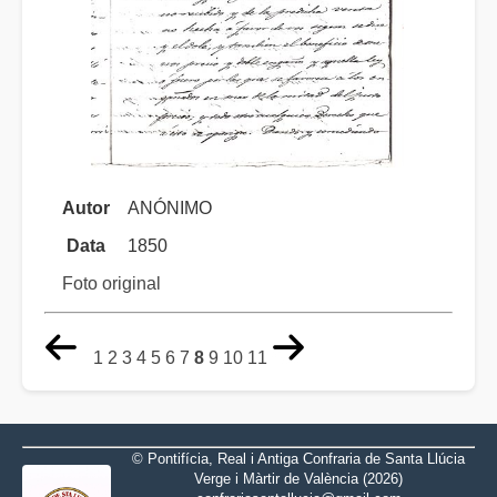
Autor
ANÓNIMO
Data
1850
Foto original
1
2
3
4
5
6
7
8
9
10
11
© Pontifícia, Real i Antiga Confraria de Santa Llúcia
Verge i Màrtir de València (2026)