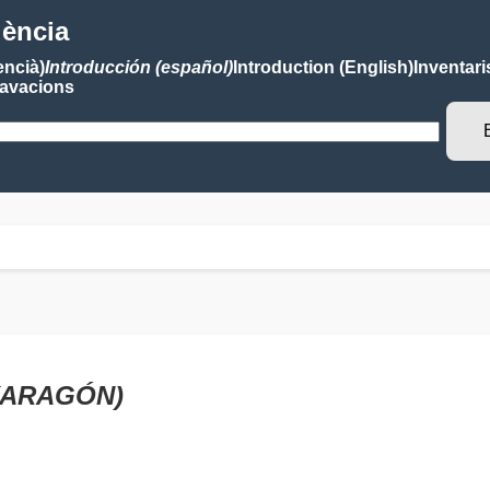
lència
encià)
Introducción (español)
Introduction (English)
Inventari
avacions
I (ARAGÓN)