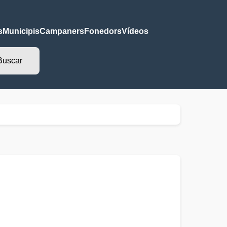
s
Municipis
Campaners
Fonedors
Vídeos