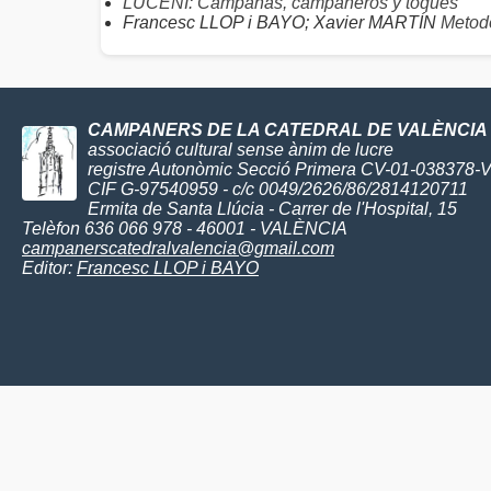
LUCENI: Campanas, campaneros y toques
Francesc LLOP i BAYO; Xavier MARTÍN
Metodo
CAMPANERS DE LA CATEDRAL DE VALÈNCIA
associació cultural sense ànim de lucre
registre Autonòmic Secció Primera CV-01-038378-
CIF G-97540959 - c/c 0049/2626/86/2814120711
Ermita de Santa Llúcia - Carrer de l'Hospital, 15
Telèfon 636 066 978 - 46001 - VALÈNCIA
campanerscatedralvalencia@gmail.com
Editor:
Francesc LLOP i BAYO