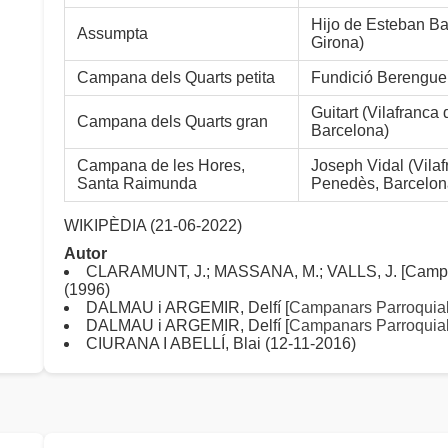
Hijo de Esteban Bar
Assumpta
Girona)
Campana dels Quarts petita
Fundició Berenguer
Guitart (Vilafranca
Campana dels Quarts gran
Barcelona)
Campana de les Hores,
Joseph Vidal (Vilaf
Santa Raimunda
Penedès, Barcelon
WIKIPÈDIA (21-06-2022)
Autor
CLARAMUNT, J.; MASSANA, M.; VALLS, J. [Campana
(1996)
DALMAU i ARGEMIR, Delfí [
Campanars Parroquial
DALMAU i ARGEMIR, Delfí [
Campanars Parroquial
CIURANA I ABELLÍ, Blai (12-11-2016)