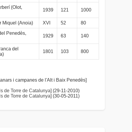
berí (Olot,
1939
121
1000
 Miquel (Anoia)
XVI
52
80
 del Penedès,
1929
63
140
ranca del
1801
103
800
a)
rs i campanes de l'Alt i Baix Penedès]
s de Torre de Catalunya
] (29-11-2010)
s de Torre de Catalunya
] (30-05-2011)