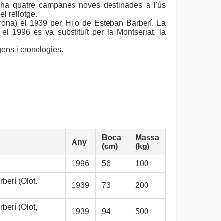
i ha quatre campanes noves destinades a l'ús
el rellotge.
rona) el 1939 per Hijo de Esteban Barberí. La
l 1996 es va substituït per la Montserrat, la
ens i cronologies.
Boca
Massa
Any
(cm)
(kg)
1996
56
100
berí (Olot,
1939
73
200
berí (Olot,
1939
94
500