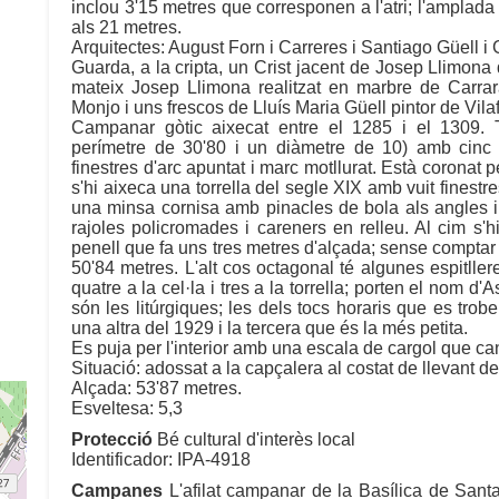
inclou 3'15 metres que corresponen a l'atri; l'amplada t
als 21 metres.
Arquitectes: August Forn i Carreres i Santiago Güell i G
Guarda, a la cripta, un Crist jacent de Josep Llimona 
mateix Josep Llimona realitzat en marbre de Carrara
Monjo i uns frescos de Lluís Maria Güell pintor de Vil
Campanar gòtic aixecat entre el 1285 i el 1309. T
perímetre de 30'80 i un diàmetre de 10) amb cinc p
finestres d'arc apuntat i marc motllurat. Està coronat
s'hi aixeca una torrella del segle XIX amb vuit finestre
una minsa cornisa amb pinacles de bola als angles i
rajoles policromades i careners en relleu. Al cim s'h
penell que fa uns tres metres d'alçada; sense comptar 
50'84 metres. L'alt cos octagonal té algunes espitlle
quatre a la cel·la i tres a la torrella; porten el nom d
són les litúrgiques; les dels tocs horaris que es tro
una altra del 1929 i la tercera que és la més petita.
Es puja per l'interior amb una escala de cargol que ca
Situació: adossat a la capçalera al costat de llevant de
Alçada: 53'87 metres.
Esveltesa: 5,3
Protecció
Bé cultural d'interès local
Identificador: IPA-4918
Campanes
L'afilat campanar de la Basílica de San