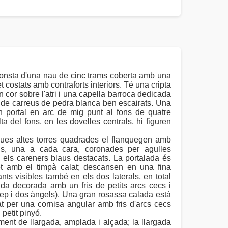
Consta d'una nau de cinc trams coberta amb una
 costats amb contraforts interiors. Té una cripta
 cor sobre l'atri i una capella barroca dedicada
n de carreus de pedra blanca ben escairats. Una
n portal en arc de mig punt al fons de quatre
a del fons, en les dovelles centrals, hi figuren
; dues altes torres quadrades el flanquegen amb
als, una a cada cara, coronades per agulles
 els careners blaus destacats. La portalada és
et amb el timpà calat; descansen en una fina
ts visibles també en els dos laterals, en total
linda decorada amb un fris de petits arcs cecs i
ep i dos àngels). Una gran rosassa calada està
at per una cornisa angular amb fris d'arcs cecs
petit pinyó.
ent de llargada, amplada i alçada; la llargada