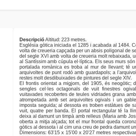
Descripció
Altitud: 223 metres.
Església gòtica iniciada el 1285 i acabada al 1484. 
volta de creueria capçada per un absis poligonal de set
del segle XVI amb volta de creueria molt rebaixada, un
al Santíssim amb cúpula el·líptica. Els seus murs só
portalada romànica es troba al mur de llevant; té u
arquivoltes de punt rodó amb guardapols; a l'arquivolt
restes molt desdibuixades de pintures del segle XIV.
El frontis orientat a migjorn, del 1905, és neogòtic
sengles cel·les octagonals de vuit finestres ogiv
vuitavades recobertes de teules vidriades grana amb
atrompetada amb set arquivoltes ogivals i un gabl
imposta seguida; al dessota es troben estàtues de san
vuit, quatre per banda. El portal rectangular té la l
deixa al damunt un timpà amb relleus (Maria amb Jos
oberta a mitja alçada; tot el mur frontal queda coron
gòtics al dessota i al cim una creu de pedra damunt un 
Dimensions: 63'15 x 15'00 x 20'27 metres respectivam