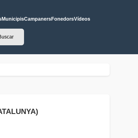
s
Municipis
Campaners
Fonedors
Vídeos
CATALUNYA)