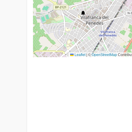
Leaflet
|
©
OpenStreetMap
Contribu