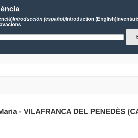
lència
encià)
Introducción (español)
Introduction (English)
Inventari
avacions
ta Maria - VILAFRANCA DEL PENEDÈS (