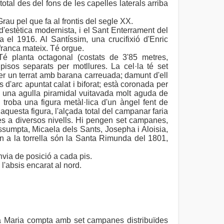
otal des del fons de les capelles laterals arriba
rau pel que fa al frontis del segle XX.
d'estètica modernista, i el Sant Enterrament del
 el 1916. Al Santíssim, una crucifixió d'Enric
afranca mateix. Té orgue.
é planta octagonal (costats de 3'85 metres,
isos separats per motllures. La cel·la té set
 per un terrat amb barana carreuada; damunt d'ell
s d'arc apuntat calat i biforat; està coronada per
 una agulla piramidal vuitavada molt aguda de
i troba una figura metàl·lica d'un àngel fent de
aquesta figura, l'alçada total del campanar faria
res a diversos nivells. Hi pengen set campanes,
'Assumpta, Micaela dels Sants, Josepha i Aloisia,
ben a la torrella són la Santa Rimunda del 1801,
nvia de posició a cada pis.
 l'absis encarat al nord.
ta Maria compta amb set campanes distribuïdes